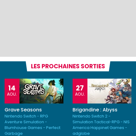
LES PROCHAINES SORTIES
14
27
AOU.
AOU.
Grave Seasons
Brigandine : Abyss
Nintendo Switch - RPG
Nintendo Switch 2 -
Aventure Simulation -
Simulation Tactical-RPG - NIS
Blumhouse Games - Perfect
America Happinet Games -
Garbage
adglobe