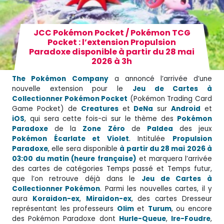
JCC Pokémon Pocket / Pokémon TCG
Pocket : l’extension Propulsion
Paradoxe disponible à partir du 28 mai
2026 à 3h
The Pokémon
Company
a annoncé l’arrivée d’une
nouvelle extension pour le
Jeu de Cartes à
Collectionner Pokémon Pocket
(Pokémon Trading Card
Game Pocket) de
Creatures
et
DeNa
sur
Android
et
iOS
, qui sera cette fois-ci sur le thème des
Pokémon
Paradoxe
de la
Zone
Zéro
de
Paldea
des jeux
Pokémon Écarlate et Violet
. Intitulée
Propulsion
Paradoxe
, elle sera disponible
à partir du 28 mai 2026 à
03:00
du matin (heure française)
et marquera l’arrivée
des cartes de catégories Temps passé et Temps futur,
que l’on retrouve déjà dans le
Jeu de Cartes à
Collectionner Pokémon
. Parmi les nouvelles cartes, il y
aura
Koraidon-ex
,
Miraidon-ex
, des cartes Dresseur
représentant les professeurs
Olim
et
Turum
, ou encore
des Pokémon Paradoxe dont
Hurle-Queue
,
Ire-Foudre
,