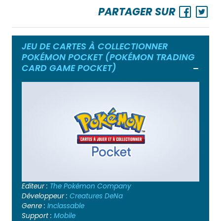
PARTAGER SUR
JEU DE CARTES À COLLECTIONNER
POKÉMON POCKET (POKÉMON TRADING
CARD GAME POCKET)
Ouvrir
Editeur :
The Pokémon Company
Développeur :
Creatures
DeNa
Genre :
Inclassable
Support :
Mobile