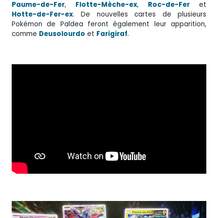
Paume-de-Fer
,
Flotte-Mèche-ex
,
Roc-de-Fer
et
Hotte-de-Fer-ex
. De nouvelles cartes de plusieurs
Pokémon de Paldea feront également leur apparition,
comme
Deusolourdo
et
Farigiraf
.