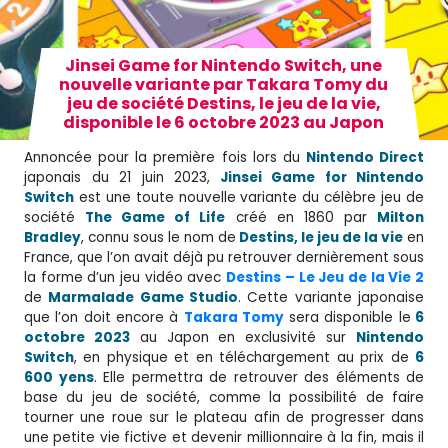
Jinsei Game for Nintendo Switch, une
nouvelle variante par Takara Tomy du
jeu de société Destins, le jeu de la vie,
disponible le 6 octobre 2023 au Japon
Annoncée pour la première fois lors du
Nintendo Direct
japonais du 21 juin 2023,
Jinsei Game for Nintendo
Switch
est une toute nouvelle variante du célèbre jeu de
société
The Game of Life
créé en 1860 par
Milton
Bradley
, connu sous le nom de
Destins, le jeu de la vie
en
France, que l’on avait déjà pu retrouver dernièrement sous
la forme d’un jeu vidéo avec
Destins – Le Jeu de la Vie 2
de
Marmalade Game Studio
. Cette variante japonaise
que l’on doit encore à
Takara Tomy
sera disponible le
6
octobre 2023
au Japon en exclusivité sur
Nintendo
Switch
, en physique et en téléchargement au prix de
6
600 yens
. Elle permettra de retrouver des éléments de
base du jeu de société, comme la possibilité de faire
tourner une roue sur le plateau afin de progresser dans
une petite vie fictive et devenir millionnaire à la fin, mais il