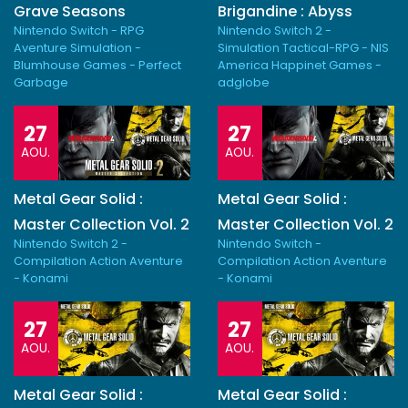
Grave Seasons
Brigandine : Abyss
Nintendo Switch - RPG
Nintendo Switch 2 -
Aventure Simulation -
Simulation Tactical-RPG - NIS
Blumhouse Games - Perfect
America Happinet Games -
Garbage
adglobe
27
27
AOU.
AOU.
Metal Gear Solid :
Metal Gear Solid :
Master Collection Vol. 2
Master Collection Vol. 2
Nintendo Switch 2 -
Nintendo Switch -
Compilation Action Aventure
Compilation Action Aventure
- Konami
- Konami
27
27
AOU.
AOU.
Metal Gear Solid :
Metal Gear Solid :