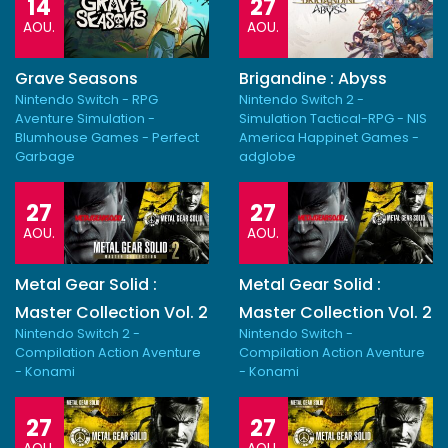
14
27
AOU.
AOU.
Grave Seasons
Brigandine : Abyss
Nintendo Switch - RPG
Nintendo Switch 2 -
Aventure Simulation -
Simulation Tactical-RPG - NIS
Blumhouse Games - Perfect
America Happinet Games -
Garbage
adglobe
27
27
AOU.
AOU.
Metal Gear Solid :
Metal Gear Solid :
Master Collection Vol. 2
Master Collection Vol. 2
Nintendo Switch 2 -
Nintendo Switch -
Compilation Action Aventure
Compilation Action Aventure
- Konami
- Konami
27
27