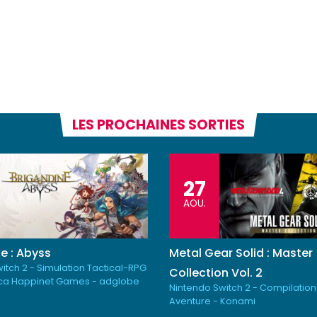
LES PROCHAINES SORTIES
27
AOU.
e : Abyss
Metal Gear Solid : Master
itch 2 - Simulation Tactical-RPG
Collection Vol. 2
ica Happinet Games - adglobe
Nintendo Switch 2 - Compilation
Aventure - Konami