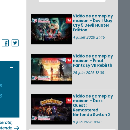
Pokémon GO : les
événements d’août
2026
Vidéo de gameplay
maison – Devil May
Cry 5 Devil Hunter
Edition
Un Fire Emblem :
Fortune’s Weave
4 juillet 2026 21:45
Direct d’environ 20
minutes diffusé le 4
août 2026...
Vidéo de gameplay
maison – Final
Les sorties eShop de
Fantasy VII Rebirth
la semaine 31 de
Ouvrir / Fermer
2026 (Xenoblade
26 juin 2026 12:39
Chronicles 2 –
Nintendo Switch 2
Edit...
19
Vidéo de gameplay
19
VOIR PLUS DE NEWS
maison – Dark
Quest :
Remastered –
Nintendo Switch 2
8 juin 2026 9:00
ératif,
intendo