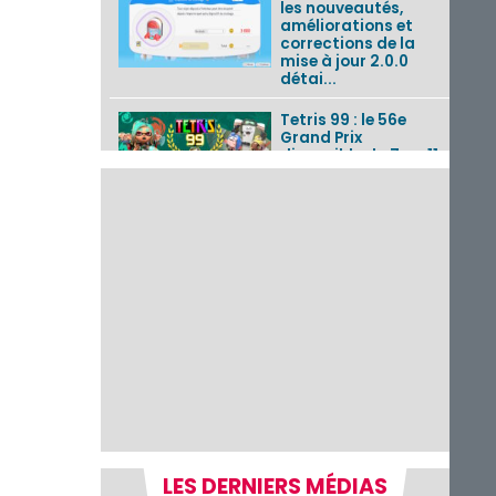
les nouveautés,
améliorations et
corrections de la
mise à jour 2.0.0
détai...
Tetris 99 : le 56e
Grand Prix
disponible du 7 au 11
août 2026 avec un
thème Splatoon
Raiders
Nintendo Music : 10
musiques de Fire
Emblem : Fortune’s
Weave et les
morceaux de Mario
Kart...
Fire Emblem :
Fortune’s Weave : le
récapitulatif
complet du Direct,
des séquences de
game...
LES DERNIERS MÉDIAS