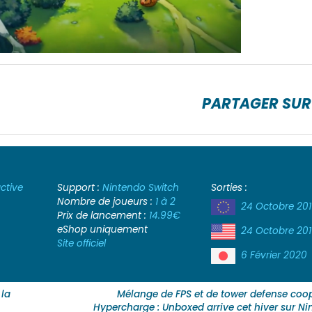
PARTAGER SUR
active
Support :
Nintendo Switch
Sorties :
Nombre de joueurs :
1 à 2
24 Octobre 20
Prix de lancement :
14.99€
eShop uniquement
24 Octobre 20
Site officiel
6 Février 2020
 la
Mélange de FPS et de tower defense coop
Hypercharge : Unboxed arrive cet hiver sur N