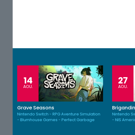
14
27
AOU.
AOU.
Grave Seasons
Brigandin
Nintendo Switch - RPG Aventure Simulation
Nintendo Sw
- Blumhouse Games - Perfect Garbage
- NIS Amer