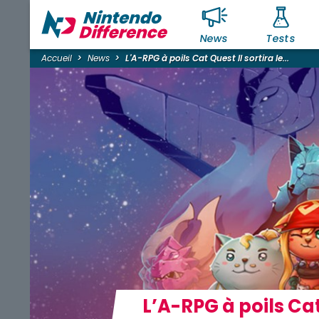
News
Tests
Accueil
News
L'A-RPG à poils Cat Quest ll sortira le...
L’A-RPG à poils Cat