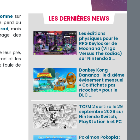
tomne
sur
LES DERNIÈRES NEWS
te perd au
grad
, mais
Les éditions
nage, des
physiques pour le
RPG Keylocker de
Moonana (Virgo
 leur gré,
Versus The Zodiac)
sur Nintendo S...
ad et les
e foule de
Donkey Kong
Bananza : le dixième
événement mensuel
« Colifichets par
ricochet » pour le
DLC ...
TOEM 2 sortira le 29
septembre 2026 sur
Nintendo Switch,
PlayStation 5 et PC
Pokémon Pokopia :