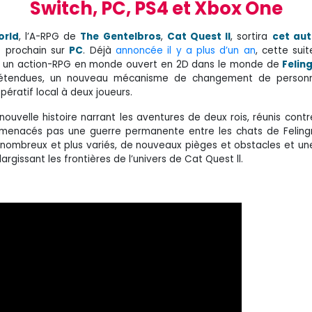
Switch, PC, PS4 et Xbox One
orld
, l’A-RPG de
The Gentelbros
,
Cat Quest ll
, sortira
cet au
e prochain sur
PC
. Déjà
annoncée il y a plus d’un an
, cette sui
ste un action-RPG en monde ouvert en 2D dans le monde de
Felin
es étendues, un nouveau mécanisme de changement de person
ératif local à deux joueurs.
ouvelle histoire narrant les aventures de deux rois, réunis contre
menacés pas une guerre permanente entre les chats de Felingr
 nombreux et plus variés, de nouveaux pièges et obstacles et un
rgissant les frontières de l’univers de Cat Quest ll.