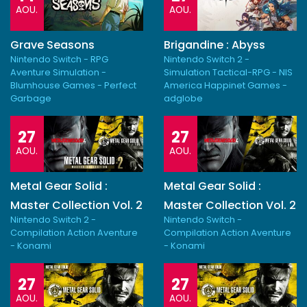
AOU.
AOU.
Grave Seasons
Brigandine : Abyss
Nintendo Switch - RPG
Nintendo Switch 2 -
Aventure Simulation -
Simulation Tactical-RPG - NIS
Blumhouse Games - Perfect
America Happinet Games -
Garbage
adglobe
27
27
AOU.
AOU.
Metal Gear Solid :
Metal Gear Solid :
Master Collection Vol. 2
Master Collection Vol. 2
Nintendo Switch 2 -
Nintendo Switch -
Compilation Action Aventure
Compilation Action Aventure
- Konami
- Konami
27
27
AOU.
AOU.