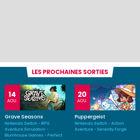
LES PROCHAINES SORTIES
14
20
AOU.
AOU.
Grave Seasons
Puppergeist
Nintendo Switch - RPG
Nintendo Switch - Action
Aventure Simulation -
Aventure - Serenity Forge
Blumhouse Games - Perfect