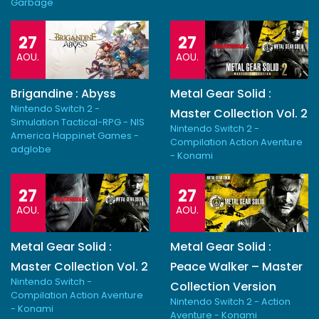
Garbage
27
27
AOU.
AOU.
Brigandine : Abyss
Metal Gear Solid :
Nintendo Switch 2 -
Master Collection Vol. 2
Simulation Tactical-RPG - NIS
Nintendo Switch 2 -
America Happinet Games -
Compilation Action Aventure
adglobe
- Konami
27
27
AOU.
AOU.
Metal Gear Solid :
Metal Gear Solid :
Master Collection Vol. 2
Peace Walker – Master
Nintendo Switch -
Collection Version
Compilation Action Aventure
Nintendo Switch 2 - Action
- Konami
Aventure - Konami