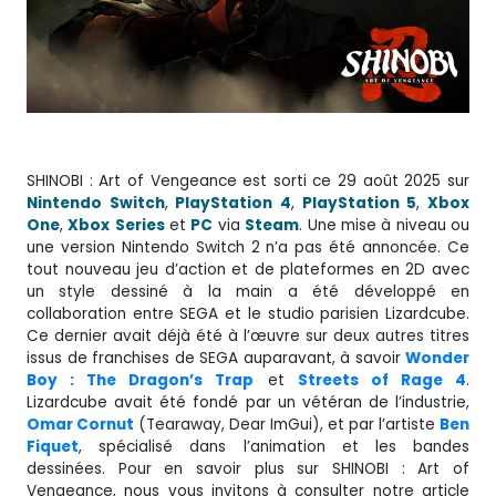
SHINOBI : Art of Vengeance est sorti ce 29 août 2025 sur
Nintendo
Switch
,
PlayStation 4
,
PlayStation 5
,
Xbox
One
,
Xbox
Series
et
PC
via
Steam
. Une mise à niveau ou
une version Nintendo Switch 2 n’a pas été annoncée. Ce
tout nouveau jeu d’action et de plateformes en 2D avec
un style dessiné à la main a été développé en
collaboration entre SEGA et le studio parisien Lizardcube.
Ce dernier avait déjà été à l’œuvre sur deux autres titres
issus de franchises de SEGA auparavant, à savoir
Wonder
Boy : The Dragon’s Trap
et
Streets of Rage 4
.
Lizardcube avait été fondé par un vétéran de l’industrie,
Omar Cornut
(Tearaway, Dear ImGui), et par l’artiste
Ben
Fiquet
, spécialisé dans l’animation et les bandes
dessinées. Pour en savoir plus sur SHINOBI : Art of
Vengeance, nous vous invitons à consulter notre article