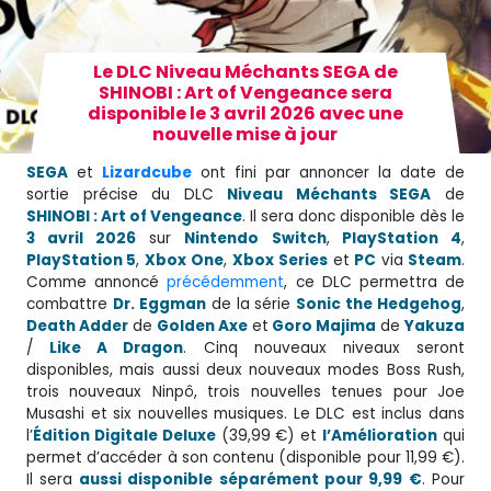
Le DLC Niveau Méchants SEGA de
SHINOBI : Art of Vengeance sera
disponible le 3 avril 2026 avec une
nouvelle mise à jour
SEGA
et
Lizardcube
ont fini par annoncer la date de
sortie précise du DLC
Niveau Méchants SEGA
de
SHINOBI : Art of Vengeance
. Il sera donc disponible dès le
3 avril 2026
sur
Nintendo
Switch
,
PlayStation 4
,
PlayStation 5
,
Xbox
One
,
Xbox
Series
et
PC
via
Steam
.
Comme annoncé
précédemment
, ce DLC permettra de
combattre
Dr. Eggman
de la série
Sonic the Hedgehog
,
Death Adder
de
Golden Axe
et
Goro Majima
de
Yakuza
/
Like A Dragon
. Cinq nouveaux niveaux seront
disponibles, mais aussi deux nouveaux modes Boss Rush,
trois nouveaux Ninpô, trois nouvelles tenues pour Joe
Musashi et six nouvelles musiques. Le DLC est inclus dans
l’
Édition Digitale Deluxe
(39,99 €) et
l’Amélioration
qui
permet d’accéder à son contenu (disponible pour 11,99 €).
Il sera
aussi disponible séparément pour 9,99 €
. Pour