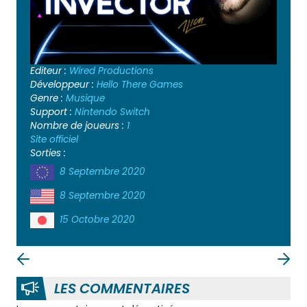
Editeur :
Wired Productions
Développeur :
Hello There Games
Genre :
Musique
Support :
Nintendo Switch
Nombre de joueurs :
1
Site officiel
Sorties :
8 Septembre 2020
8 Septembre 2020
15 Octobre 2020
LES COMMENTAIRES