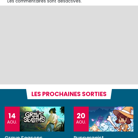
Les commentaires sont désactivés.
LES PROCHAINES SORTIES
14
20
AOU.
AOU.
Grave Seasons
Puppergeist