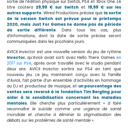
sortie de l’édition physique sur Switch, PS4 et Xbox One. Le
titre coûtera
29,99 € sur Switch
et
19,99 € sur les
autres supports
. Wired Productions précise que
la sortie
de la version Switch est prévue pour le printemps
2020, mais Just For Games ne donne pas de période
de sortie différente
. Dans tous les cas, plus
d’informations, dont la date de sortie précise seront
communiquées dans les prochains jours.
AVICII Invector est une nouvelle version du jeu de rythme
Invector
, qu’Avicii avait sorti avec Hello There Games
en
2017 sur PS4
, après avoir travaillé avec le studio pendant
deux ans. AVICII Invector sortira sur PS4 en tant que
nouveau jeu. Le jeu, mantenant conçu avec la famille
d’Avicii, fait partie d’un ensemble d’activités en hommage
au DJ et producteur de musique, et
un pourcentage des
ventes sera reversé à la fondation Tim Bergling pour
aider à la sensibilisation concernant les maladies
mentales
. Elle cherche plus particulièrement «
à faire
reconnaître le suicide comme une urgence de santé
mondiale et cherche à éliminer la stigmatisation des
débats sur les problèmes de santé mentale
».