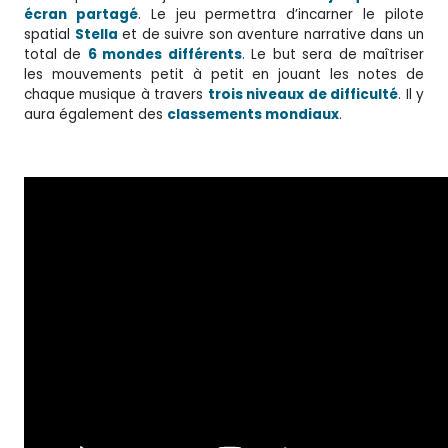
écran partagé
. Le jeu permettra d’incarner le pilote
spatial
Stella
et de suivre son aventure narrative dans un
total de
6 mondes différents
. Le but sera de maîtriser
les mouvements petit à petit en jouant les notes de
chaque musique à travers
trois niveaux de difficulté
. Il y
aura également des
classements mondiaux
.