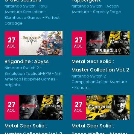
Nintendo Switch - RPG
Nintendo Switch - Action
Aventure Simulation -
Aventure - Serenity Forge
Blumhouse Games - Perfect
Garbage
27
27
AOU.
AOU.
Brigandine : Abyss
Metal Gear Solid :
Nintendo Switch 2 -
Master Collection Vol. 2
Simulation Tactical-RPG - NIS
Nintendo Switch 2 -
America Happinet Games -
Compilation Action Aventure
adglobe
- Konami
27
27
AOU.
AOU.
Metal Gear Solid :
Metal Gear Solid :