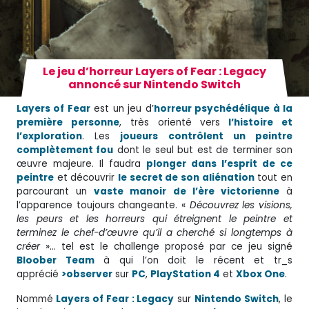
Le jeu d’horreur Layers of Fear : Legacy
annoncé sur Nintendo Switch
Layers of Fear
est un jeu d’
horreur psychédélique à la
première personne
, très orienté vers
l’histoire et
l’exploration
. Les
joueurs contrôlent un peintre
complètement fou
dont le seul but est de terminer son
œuvre majeure. Il faudra
plonger dans l’esprit de ce
peintre
et découvrir
le secret de son aliénation
tout en
parcourant un
vaste manoir de l’ère victorienne
à
l’apparence toujours changeante. «
Découvrez les visions,
les peurs et les horreurs qui étreignent le peintre et
terminez le chef-d’œuvre qu’il a cherché si longtemps à
créer
»… tel est le challenge proposé par ce jeu signé
Bloober Team
à qui l’on doit le récent et tr_s
apprécié
>observer
sur
PC
,
PlayStation 4
et
Xbox One
.
Nommé
Layers of Fear : Legacy
sur
Nintendo Switch
, le