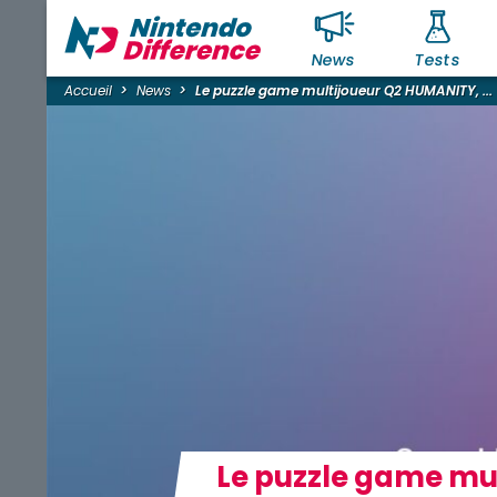
News
Tests
Accueil
News
Le puzzle game multijoueur Q2 HUMANITY, ...
Le puzzle game mul