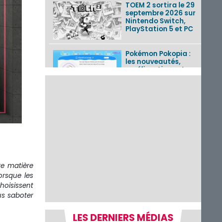
TOEM 2 sortira le 29
septembre 2026 sur
Nintendo Switch,
PlayStation 5 et PC
Pokémon Pokopia :
les nouveautés,
améliorations et
corrections de la
mise à jour 2.0.0
détai...
Tetris 99 : le 56e
Grand Prix
disponible du 7 au 11
août 2026 avec un
thème Splatoon
Raiders
re matière
Nintendo Music : 10
orsque les
musiques de Fire
Emblem : Fortune’s
hoisissent
Weave et les
us saboter
morceaux de Mario
Kart...
LES DERNIERS MÉDIAS