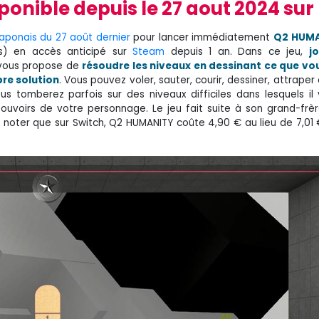
sponible depuis le 27 aout 2024 su
japonais du 27 août dernier
pour lancer immédiatement
Q2 HUMA
rs) en accès anticipé sur
Steam
depuis 1 an. Dans ce jeu,
j
 vous propose de
résoudre les niveaux en dessinant ce que vo
re solution
. Vous pouvez voler, sauter, courir, dessiner, attrape
s tomberez parfois sur des niveaux difficiles dans lesquels il
ouvoirs de votre personnage. Le jeu fait suite à son grand-frère 
À noter que sur Switch, Q2 HUMANITY coûte 4,90 € au lieu de 7,01 