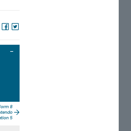
Ouvrir / Fermer
tform 8
ntendo
ation 5