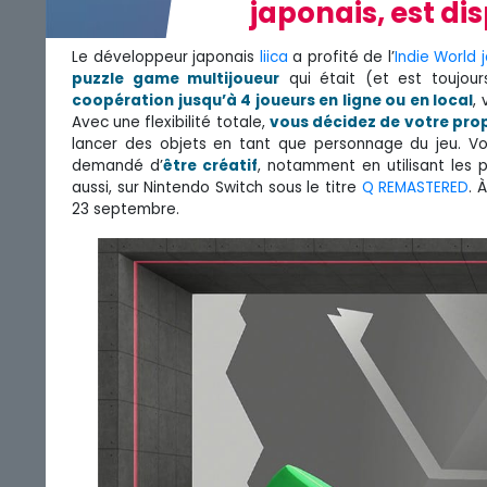
japonais, est di
Le développeur japonais
liica
a profité de l’
Indie World 
puzzle game multijoueur
qui était (et est toujou
coopération jusqu’à 4 joueurs en ligne ou en local
,
Avec une flexibilité totale,
vous décidez de votre prop
lancer des objets en tant que personnage du jeu. Vou
demandé d’
être créatif
, notamment en utilisant les p
aussi, sur Nintendo Switch sous le titre
Q REMASTERED
. 
23 septembre.