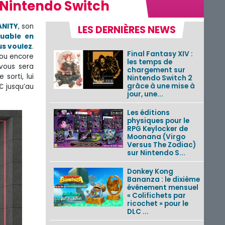
r Nintendo Switch
NITY
, son
LES DERNIÈRES NEWS
ouable en
us voulez
.
Final Fantasy XIV :
r ou encore
les temps de
 vous sera
chargement sur
sorti, lui
Nintendo Switch 2
grâce à une mise à
€ jusqu’au
jour, une...
Les éditions
physiques pour le
RPG Keylocker de
Moonana (Virgo
Versus The Zodiac)
sur Nintendo S...
Donkey Kong
Bananza : le dixième
événement mensuel
« Colifichets par
ricochet » pour le
DLC ...