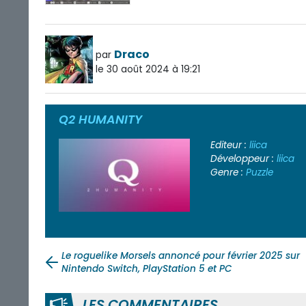
Draco
par
le 30 août 2024 à 19:21
Q2 HUMANITY
Editeur :
liica
Développeur :
liica
Genre :
Puzzle
Le roguelike Morsels annoncé pour février 2025 sur
Nintendo Switch, PlayStation 5 et PC
LES COMMENTAIRES