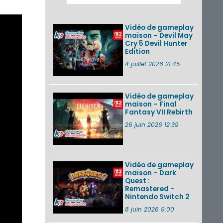
Fire Emblem :
Fortune’s Weave : le
récapitulatif
Vidéo de gameplay
complet du Direct,
maison – Devil May
des séquences de
Cry 5 Devil Hunter
game...
Edition
Pokémon GO : les
4 juillet 2026 21:45
événements d’août
2026
Vidéo de gameplay
maison – Final
Fantasy VII Rebirth
Un Fire Emblem :
Fortune’s Weave
26 juin 2026 12:39
Direct d’environ 20
minutes diffusé le 4
août 2026...
Vidéo de gameplay
VOIR PLUS DE NEWS
maison – Dark
Quest :
Remastered –
Nintendo Switch 2
8 juin 2026 9:00