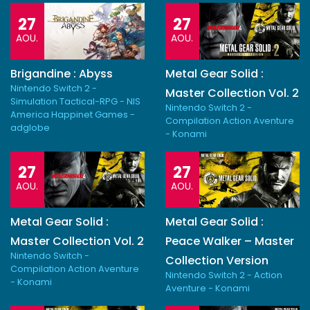
27
27
AOU.
AOU.
Brigandine : Abyss
Metal Gear Solid :
Nintendo Switch 2 -
Master Collection Vol. 2
Simulation Tactical-RPG - NIS
Nintendo Switch 2 -
America Happinet Games -
Compilation Action Aventure
adglobe
- Konami
27
27
AOU.
AOU.
Metal Gear Solid :
Metal Gear Solid :
Master Collection Vol. 2
Peace Walker – Master
Nintendo Switch -
Collection Version
Compilation Action Aventure
Nintendo Switch 2 - Action
- Konami
Aventure - Konami