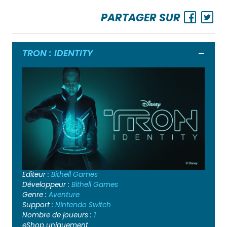
PARTAGER SUR
TRON : IDENTITY
Ouvrir
Editeur :
Bithell Games
Développeur :
Bithell Games
Genre :
Aventure
Support :
Nintendo Switch
Nombre de joueurs :
1
eShop uniquement