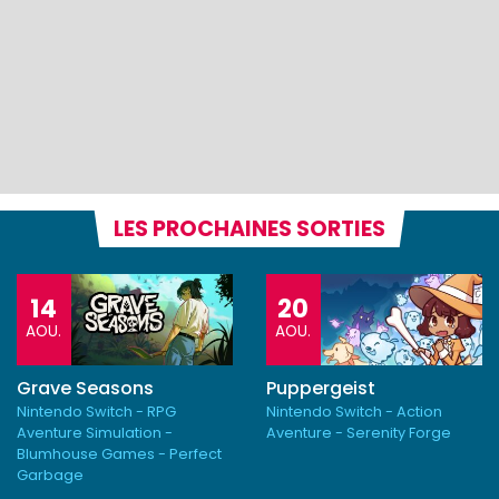
LES PROCHAINES SORTIES
14
20
AOU.
AOU.
Grave Seasons
Puppergeist
Nintendo Switch - RPG
Nintendo Switch - Action
Aventure Simulation -
Aventure - Serenity Forge
Blumhouse Games - Perfect
Garbage