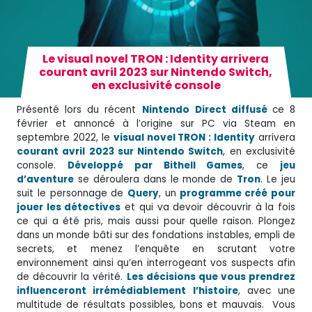
Le visual novel TRON : Identity arrivera
courant avril 2023 sur Nintendo Switch,
en exclusivité console
Présenté lors du récent
Nintendo
Direct diffusé
ce 8
février et annoncé à l’origine sur PC via Steam en
septembre 2022, le
visual novel TRON : Identity
arrivera
courant avril 2023 sur Nintendo Switch
, en exclusivité
console.
Développé par Bithell Games
, ce
jeu
d’aventure
se déroulera dans le monde de
Tron
. Le jeu
suit le personnage de
Query
, un
programme créé pour
jouer les détectives
et qui va devoir découvrir à la fois
ce qui a été pris, mais aussi pour quelle raison. Plongez
dans un monde bâti sur des fondations instables, empli de
secrets, et menez l’enquête en scrutant votre
environnement ainsi qu’en interrogeant vos suspects afin
de découvrir la vérité.
Les décisions que vous prendrez
influenceront irrémédiablement l’histoire
, avec une
multitude de résultats possibles, bons et mauvais. Vous