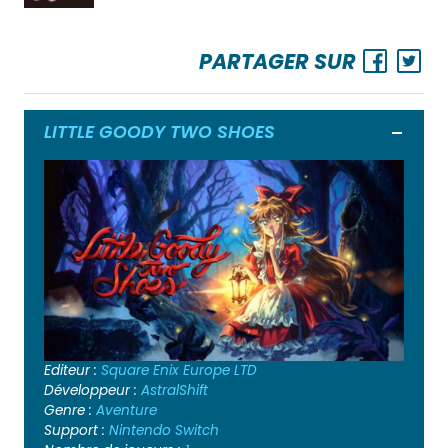
PARTAGER SUR
LITTLE GOODY TWO SHOES
Ouvrir
Editeur :
Square Enix Europe LTD
Développeur :
AstralShift
Genre :
Aventure
Support :
Nintendo Switch