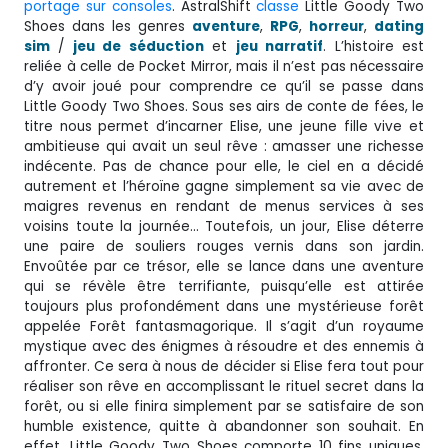
portage sur consoles
. AstralShift
classe
Little Goody Two
Shoes dans les genres
aventure
,
RPG
,
horreur
,
dating
sim
/
jeu de séduction
et
jeu narratif
. L’histoire est
reliée à celle de Pocket Mirror, mais il n’est pas nécessaire
d’y avoir joué pour comprendre ce qu’il se passe dans
Little Goody Two Shoes. Sous ses airs de conte de fées, le
titre nous permet d’incarner Elise, une jeune fille vive et
ambitieuse qui avait un seul rêve : amasser une richesse
indécente. Pas de chance pour elle, le ciel en a décidé
autrement et l’héroïne gagne simplement sa vie avec de
maigres revenus en rendant de menus services à ses
voisins toute la journée… Toutefois, un jour, Elise déterre
une paire de souliers rouges vernis dans son jardin.
Envoûtée par ce trésor, elle se lance dans une aventure
qui se révèle être terrifiante, puisqu’elle est attirée
toujours plus profondément dans une mystérieuse forêt
appelée Forêt fantasmagorique. Il s’agit d’un royaume
mystique avec des énigmes à résoudre et des ennemis à
affronter. Ce sera à nous de décider si Elise fera tout pour
réaliser son rêve en accomplissant le rituel secret dans la
forêt, ou si elle finira simplement par se satisfaire de son
humble existence, quitte à abandonner son souhait. En
effet, Little Goody Two Shoes comporte 10 fins uniques,