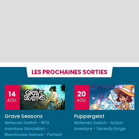
LES PROCHAINES SORTIES
14
20
AOU.
AOU.
Grave Seasons
Puppergeist
Nintendo Switch - RPG
Nintendo Switch - Action
Aventure Simulation -
Aventure - Serenity Forge
Blumhouse Games - Perfect