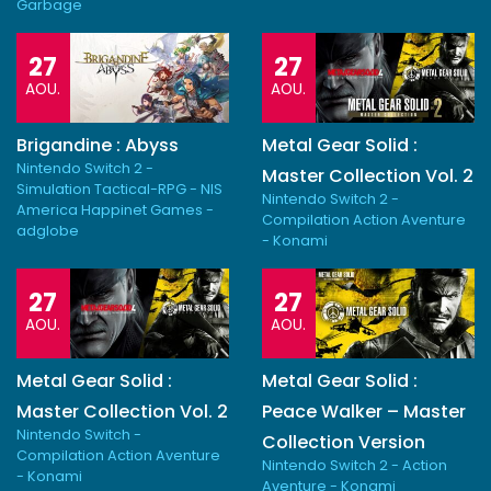
Garbage
27
27
AOU.
AOU.
Brigandine : Abyss
Metal Gear Solid :
Nintendo Switch 2 -
Master Collection Vol. 2
Simulation Tactical-RPG - NIS
Nintendo Switch 2 -
America Happinet Games -
Compilation Action Aventure
adglobe
- Konami
27
27
AOU.
AOU.
Metal Gear Solid :
Metal Gear Solid :
Master Collection Vol. 2
Peace Walker – Master
Nintendo Switch -
Collection Version
Compilation Action Aventure
Nintendo Switch 2 - Action
- Konami
Aventure - Konami