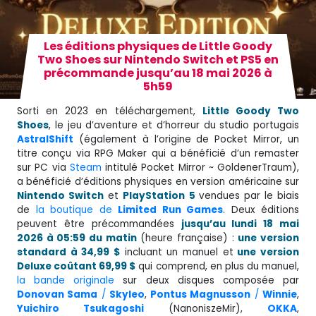
Les éditions physiques de Little Goody
Two Shoes sur Nintendo Switch et PS5 en
précommande jusqu’au 18 mai 2026 à
5h59
Sorti en 2023 en téléchargement,
Little Goody Two
Shoes
, le jeu d’aventure et d’horreur du studio portugais
AstralShift
(également à l’origine de Pocket Mirror, un
titre conçu via RPG Maker qui a bénéficié d’un remaster
sur PC via
Steam
intitulé Pocket Mirror ~ GoldenerTraum),
a bénéficié d’éditions physiques en version américaine sur
Nintendo Switch
et
PlayStation
5
vendues par le biais
de
la boutique de
Limited Run Games
. Deux éditions
peuvent être précommandées
jusqu’au lundi 18 mai
2026 à 05:59 du matin
(heure française) :
une version
standard à 34,99 $
incluant un manuel et
une version
Deluxe coûtant 69,99 $
qui comprend, en plus du manuel,
la bande originale
sur deux disques composée par
Donovan Sama
/
Skyleo
,
Pontus Magnusson
/
Winnie
,
Yuichiro Tsukagoshi
(NanoniszeMir),
OKKA
,