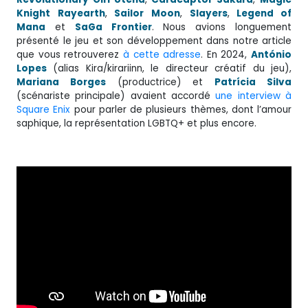
Knight
Rayearth
,
Sailor
Moon
,
Slayers
,
Legend of
Mana
et
SaGa Frontier
. Nous avions longuement
présenté le jeu et son développement dans notre article
que vous retrouverez
à cette adresse
. En 2024,
António
Lopes
(alias Kira/kirariinn, le directeur créatif du jeu),
Mariana
Borges
(productrice) et
Patrícia
Silva
(scénariste principale) avaient accordé
une interview à
Square Enix
pour parler de plusieurs thèmes, dont l’amour
saphique, la représentation LGBTQ+ et plus encore.