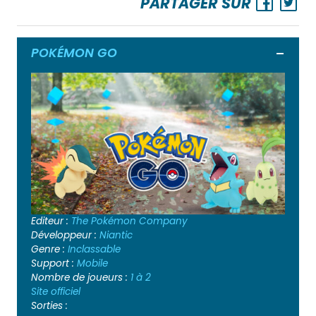
PARTAGER SUR
POKÉMON GO
Ouvrir
Editeur :
The Pokémon Company
Développeur :
Niantic
Genre :
Inclassable
Support :
Mobile
Nombre de joueurs :
1 à 2
Site officiel
Sorties :