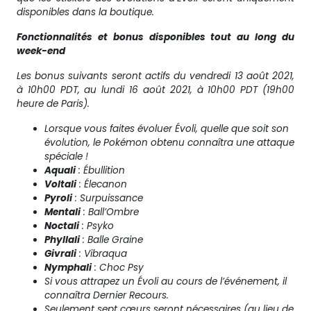
disponibles dans la boutique.
Fonctionnalités et bonus disponibles tout au long du
week-end
Les bonus suivants seront actifs du vendredi 13 août 2021,
à 10h00 PDT, au lundi 16 août 2021, à 10h00 PDT (19h00
heure de Paris).
Lorsque vous faites évoluer Évoli, quelle que soit son
évolution, le Pokémon obtenu connaîtra une attaque
spéciale !
Aquali
: Ébullition
Voltali
: Élecanon
Pyroli
: Surpuissance
Mentali
: Ball’Ombre
Noctali
: Psyko
Phyllali
: Balle Graine
Givrali
: Vibraqua
Nymphali
: Choc Psy
Si vous attrapez un Évoli au cours de l’événement, il
connaîtra Dernier Recours.
Seulement sept cœurs seront nécessaires (au lieu de