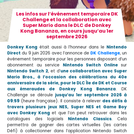
Les infos sur l’événement temporaire DK
Challenge et la collaboration avec
Super Mario dans le DLC de Donkey
Kong Bananza, en cours jusqu’au 1er
septembre 2026
Donkey Kong
était aussi à l’honneur dans le
Nintendo
Direct
du 9 juin 2026 avec l’annonce de
DK Challenge
, un
événement temporaire pour les personnes disposant d’un
abonnement au service
Nintendo Switch Online
sur
Nintendo
Switch
2
, et d’
une collaboration avec Super
Mario Bros., à l’occasion des célébrations du 40e
anniversaire de la série, pour le DLC Île de DK et Course
aux émeraudes de Donkey Kong Bananza
. DK
Challenge se déroule
jusqu’au 1er septembre 2026 à
09:59
(heure française). Il consiste à relever
des défis à
travers plusieurs jeux NES, Super NES et Game Boy
avec Donkey Kong
et que l’on peut retrouver dans les
catalogues des logiciels
Nintendo
Classics
. Cela
permettra de gagner des cartes virtuelles (les cartes
Défi) à collectionner dans l’application Nintendo Switch