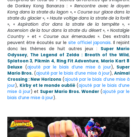
de Donkey Kong Bananza : «
Rencontre avec le doyen
Kong dans la strate du lagon
», «
Course sur glace dans la
strate du glacier
», «
Haute voltige dans la strate de la forêt
», «
Aspiration d’or dans la strate de la tempête
», «
Ascension de la tour dans la strate du désert
», «
Nostalgie
Country
» et «
Course aux émeraudes
». Des extraits
peuvent être écoutés sur le
site officiel japonais
. Il rejoint
donc les thèmes de huit autres jeux :
Super Mario
Odyssey
,
The Legend of Zelda : Breath of the Wild
,
Splatoon 3
,
Pikmin
4
,
Ring Fit Adventure
,
Mario Kart 8
Deluxe
(
ajouté par le biais d’une mise à jour
),
Super
Mario Bros.
(
ajouté par le biais d’une mise à jour
),
Animal
Crossing : New Horizons
(
ajouté par le biais d’une mise à
jour
),
Kirby et le monde oublié
(
ajouté par le biais d’une
mise à jour
) et
Super Mario Bros. Wonder
(
ajouté par le
biais d’une mise à jour
).