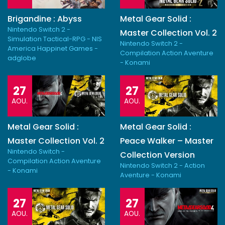
Brigandine : Abyss
Metal Gear Solid :
Nintendo Switch 2 -
Master Collection Vol. 2
Simulation Tactical-RPG - NIS
Nintendo Switch 2 -
America Happinet Games -
Compilation Action Aventure
adglobe
- Konami
27
27
AOU.
AOU.
Metal Gear Solid :
Metal Gear Solid :
Master Collection Vol. 2
Peace Walker – Master
Nintendo Switch -
Collection Version
Compilation Action Aventure
Nintendo Switch 2 - Action
- Konami
Aventure - Konami
27
27
AOU.
AOU.