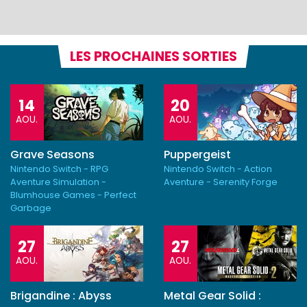
LES PROCHAINES SORTIES
14
20
AOU.
AOU.
Grave Seasons
Puppergeist
Nintendo Switch - RPG
Nintendo Switch - Action
Aventure Simulation -
Aventure - Serenity Forge
Blumhouse Games - Perfect
Garbage
27
27
AOU.
AOU.
Brigandine : Abyss
Metal Gear Solid :