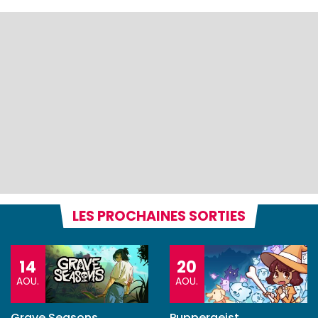
LES PROCHAINES SORTIES
14
20
AOU.
AOU.
Grave Seasons
Puppergeist