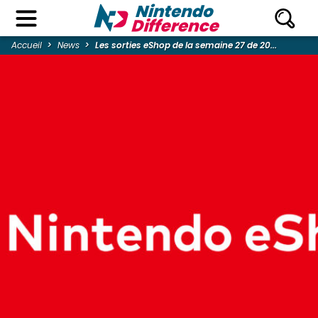
Accueil
News
Les sorties eShop de la semaine 27 de 20...