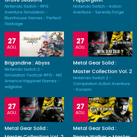
Nintendo Switch - RPG
Nintendo Switch - Action
Aventure Simulation -
Aventure - Serenity Forge
Blumhouse Games - Perfect
Garbage
27
27
AOU.
AOU.
Brigandine : Abyss
Metal Gear Solid :
Nintendo Switch 2 -
Master Collection Vol. 2
Simulation Tactical-RPG - NIS
Nintendo Switch 2 -
America Happinet Games -
Compilation Action Aventure
adglobe
- Konami
27
27
AOU.
AOU.
Metal Gear Solid :
Metal Gear Solid :
Master Collection Vol. 2
Peace Walker – Master