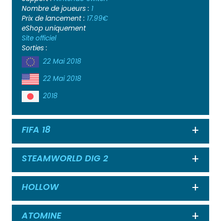
Nombre de joueurs :
1
Prix de lancement :
17.99€
eShop uniquement
Site officiel
Sorties :
22 Mai 2018
22 Mai 2018
2018
FIFA 18
Ouvrir
STEAMWORLD DIG 2
Ouvrir
HOLLOW
Ouvrir
ATOMINE
Ouvrir