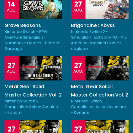
14
27
AOU.
AOU.
Grave Seasons
Brigandine : Abyss
Nintendo Switch - RPG
Nintendo Switch 2 -
Aventure Simulation -
Simulation Tactical-RPG - NIS
Blumhouse Games - Perfect
America Happinet Games -
Garbage
adglobe
27
27
AOU.
AOU.
Metal Gear Solid :
Metal Gear Solid :
Master Collection Vol. 2
Master Collection Vol. 2
Nintendo Switch 2 -
Nintendo Switch -
Compilation Action Aventure
Compilation Action Aventure
- Konami
- Konami
27
27