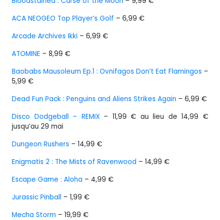
Bloodstained : Curse of the Moon
– 9,99 €
ACA NEOGEO Top Player’s Golf
– 6,99 €
Arcade Archives Ikki
– 6,99 €
ATOMINE
– 8,99 €
Baobabs Mausoleum Ep.1 : Ovnifagos Don’t Eat Flamingos
–
5,99 €
Dead Fun Pack : Penguins and Aliens Strikes Again
– 6,99 €
Disco Dodgeball – REMIX
– 11,99 € au lieu de 14,99 €
jusqu’au 29 mai
Dungeon Rushers
– 14,99 €
Enigmatis 2 : The Mists of Ravenwood
– 14,99 €
Escape Game : Aloha
– 4,99 €
Jurassic Pinball
– 1,99 €
Mecha Storm
– 19,99 €