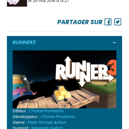
le 25 mai 2018 à 13:27
PARTAGER SUR
RUNNER3
Ouvrir
Editeur :
Choice Provisions
Développeur :
Choice Provisions
Genre :
Plate-formes
Action
Support :
Nintendo Switch