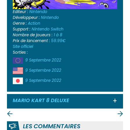
Editeur :
Nintendo
Développeur :
Nintendo
Genre :
Action
Support :
Nintendo Switch
Nombre de joueurs :
1 à 8
Prix de lancement :
59.99€
Site officiel
Sorties :
9 Septembre 2022
9 Septembre 2022
9 Septembre 2022
MARIO KART 8 DELUXE
Ouvrir
LES COMMENTAIRES