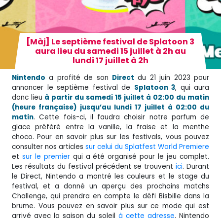
[Màj] Le septième festival de Splatoon 3
aura lieu du samedi 15 juillet à 2h au
lundi 17 juillet à 2h
Nintendo
a profité de son
Direct
du 21 juin 2023 pour
annoncer le septième festival de
Splatoon 3
, qui aura
donc lieu
à partir du samedi 15 juillet à 02:00 du matin
(heure française) jusqu’au lundi 17 juillet à 02:00 du
matin
. Cette fois-ci, il faudra choisir notre parfum de
glace préféré entre la vanille, la fraise et la menthe
choco. Pour en savoir plus sur les festivals, vous pouvez
consulter nos articles
sur celui du Splatfest World Premiere
et
sur le premier
qui a été organisé pour le jeu complet.
Les résultats du festival précédent se trouvent
ici
. Durant
le Direct, Nintendo a montré les couleurs et le stage du
festival, et a donné un aperçu des prochains matchs
Challenge, qui prendra en compte le défi Bisbille dans la
brume. Vous pouvez en savoir plus sur ce mode qui est
arrivé avec la saison du soleil
à cette adresse
. Nintendo