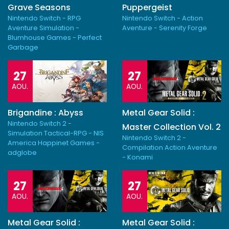
Grave Seasons
Puppergeist
Nintendo Switch - RPG
Nintendo Switch - Action
Aventure Simulation -
Aventure - Serenity Forge
Blumhouse Games - Perfect
Garbage
27
27
AOU.
AOU.
Brigandine : Abyss
Metal Gear Solid :
Nintendo Switch 2 -
Master Collection Vol. 2
Simulation Tactical-RPG - NIS
Nintendo Switch 2 -
America Happinet Games -
Compilation Action Aventure
adglobe
- Konami
27
27
AOU.
AOU.
Metal Gear Solid :
Metal Gear Solid :