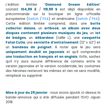
L’édition limitée “
Diamond Dream Edition
”
coûtant
104,99 £
/
119,99 $
est déjà disponible en
précommande sur la boutique en ligne officielle
européenne (
Switch
/
PS4
) et américaine (
Switch
/
PS4
).
Cette édition limitée comprend, dans une
boîte
collector deluxe
, un
artbook
,
un album avec deux
disques contenant plusieurs musiques du jeu
, un
lot
de badges
, un
débardeur
(taille L), une
casquette
Fatal Cutie
, une
serviette d’entraînement
(12″ x 42″) et
un
bandeau de poignet
. À noter que le jeu sera
uniquement doublé en japonais
et qu’il comprendra
une traduction en français et en anglais
. Enfin, sachez
qu’il n’y aura aucune différence de contenu entre la
version japonaise et la version occidentale, les costumes
des héroïnes resteront les mêmes et rien ne sera modifié,
remplacé ou supprimé.
Mise à jour du 29 janvier
: nous avons ajouté ci-dessus la
bande-annonce qui a été diffusée pendant l’EVO Japan
2018.