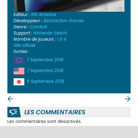
Editeur :
NIS America
Développeur :
Abstraction Games
Genre :
Combat
Support :
Nintendo Switch
Nombre de joueurs :
1 à 4
Site officiel
Sorties :
7 Septembre 2018
7 Septembre 2018
6 Septembre 2018
LES COMMENTAIRES
Les commentaires sont désactivés.