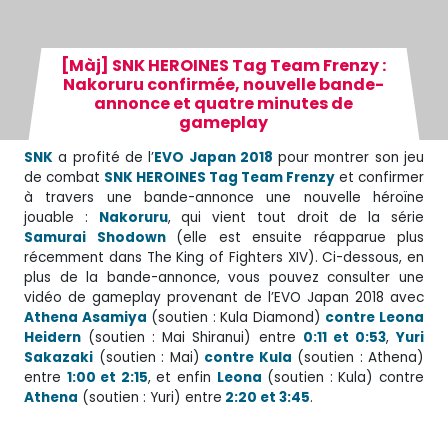
[Màj] SNK HEROINES Tag Team Frenzy :
Nakoruru confirmée, nouvelle bande-
annonce et quatre minutes de
gameplay
SNK
a profité de l’
EVO Japan 2018
pour montrer son jeu
de combat
SNK HEROINES Tag Team Frenzy
et confirmer
à travers une bande-annonce une nouvelle héroïne
jouable :
Nakoruru
, qui vient tout droit de la série
Samurai Shodown
(elle est ensuite réapparue plus
récemment dans The King of Fighters XIV). Ci-dessous, en
plus de la bande-annonce, vous pouvez consulter une
vidéo de gameplay provenant de l’EVO Japan 2018 avec
Athena Asamiya
(soutien : Kula Diamond)
contre Leona
Heidern
(soutien : Mai Shiranui) entre
0:11 et 0:53
,
Yuri
Sakazaki
(soutien : Mai)
contre Kula
(soutien : Athena)
entre
1:00 et 2:15
, et enfin
Leona
(soutien : Kula) contre
Athena
(soutien : Yuri) entre
2:20 et 3:45
.