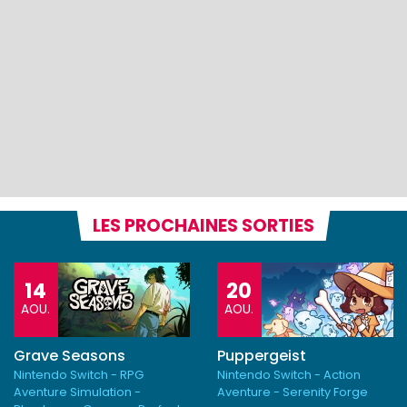
LES PROCHAINES SORTIES
14
20
AOU.
AOU.
Grave Seasons
Puppergeist
Nintendo Switch - RPG
Nintendo Switch - Action
Aventure Simulation -
Aventure - Serenity Forge