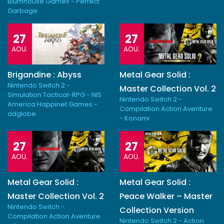
Blumhouse Games - Perfect
Garbage
27
27
AOU.
AOU.
Brigandine : Abyss
Metal Gear Solid :
Nintendo Switch 2 -
Master Collection Vol. 2
Simulation Tactical-RPG - NIS
Nintendo Switch 2 -
America Happinet Games -
Compilation Action Aventure
adglobe
- Konami
27
27
AOU.
AOU.
Metal Gear Solid :
Metal Gear Solid :
Master Collection Vol. 2
Peace Walker – Master
Nintendo Switch -
Collection Version
Compilation Action Aventure
Nintendo Switch 2 - Action