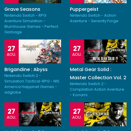
Grave Seasons
Puppergeist
Nintendo Switch - RPG
Nintendo Switch - Action
Aventure Simulation -
Aventure - Serenity Forge
Blumhouse Games - Perfect
Garbage
27
27
AOU.
AOU.
Brigandine : Abyss
Metal Gear Solid :
Nintendo Switch 2 -
Master Collection Vol. 2
Simulation Tactical-RPG - NIS
Nintendo Switch 2 -
America Happinet Games -
Compilation Action Aventure
adglobe
- Konami
27
27
AOU.
AOU.