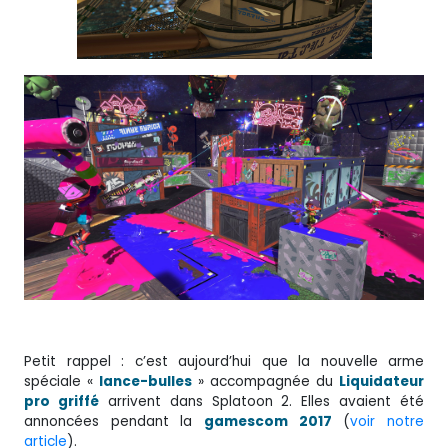
Petit rappel : c’est aujourd’hui que la nouvelle arme
spéciale «
lance-bulles
» accompagnée du
Liquidateur
pro griffé
arrivent dans Splatoon 2. Elles avaient été
annoncées pendant la
gamescom 2017
(
voir notre
article
).