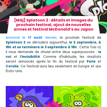
[Màj] Splatoon 2 : détails et images du
prochain festival, ajout de nouvelles
armes et festival McDonald’s au Japon
Annoncé le
17 août
dernier
, le prochain festival de
Splatoon 2
se déroulera aujourd’hui,
le 2 septembre, à
16h
et se terminera le 3 septembre à 16h
. Cette fois-ci,
il nous demande de choisir entre deux superpouvoirs :
le
vol
et
l’invisibilité
. Comme d’habitude, les résultats
seront annoncés après la fin du festival par
Perle
et
Coralie
. Ce festival aura lieu seulement en Europe et aux
États-Unis.