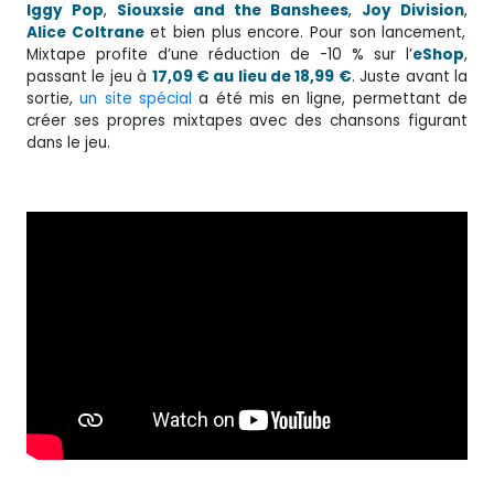
Iggy Pop
,
Siouxsie and the Banshees
,
Joy Division
,
Alice Coltrane
et bien plus encore. Pour son lancement,
Mixtape profite d’une réduction de -10 % sur l’
eShop
,
passant le jeu à
17,09 € au lieu de 18,99 €
. Juste avant la
sortie,
un site spécial
a été mis en ligne, permettant de
créer ses propres mixtapes avec des chansons figurant
dans le jeu.