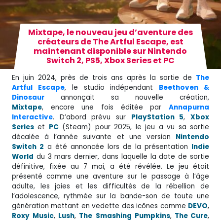
Mixtape, le nouveau jeu d’aventure des
créateurs de The Artful Escape, est
maintenant disponible sur Nintendo
Switch 2, PS5, Xbox Series et PC
En juin 2024, près de trois ans après la sortie de
The
Artful Escape
, le studio indépendant
Beethoven &
Dinosaur
annonçait sa nouvelle création,
Mixtape
, encore une fois éditée par
Annapurna
Interactive
. D’abord prévu sur
PlayStation 5
,
Xbox
Series
et
PC
(Steam) pour 2025, le jeu a vu sa sortie
décalée à l’année suivante et une version
Nintendo
Switch 2
a été annoncée lors de la présentation
Indie
World
du 3 mars dernier, dans laquelle la date de sortie
définitive, fixée au 7 mai, a été révélée. Le jeu était
présenté comme une aventure sur le passage à l’âge
adulte, les joies et les difficultés de la rébellion de
l’adolescence, rythmée sur la bande-son de toute une
génération mettant en vedette des icônes comme
DEVO
,
Roxy
Music
,
Lush
,
The
Smashing
Pumpkins
,
The Cure
,