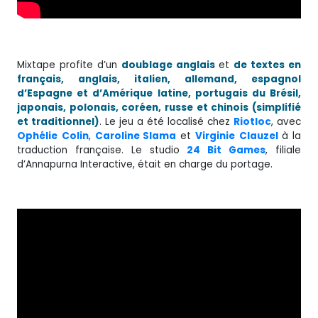
Mixtape profite d’un
doublage anglais
et
de textes en
français, anglais, italien, allemand, espagnol
d’Espagne et d’Amérique latine, portugais du Brésil,
japonais, polonais, coréen, russe et chinois (simplifié
et traditionnel)
. Le jeu a été localisé chez
Riotloc
, avec
Ophélie
Colin
,
Caroline Slama
et
Virginie
Clauzel
à la
traduction française. Le studio
24 Bit Games
, filiale
d’Annapurna Interactive, était en charge du portage.