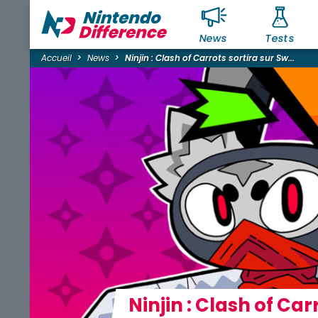
News
Tests
Accueil
News
Ninjin : Clash of Carrots sortira sur Sw...
Ninjin : Clash of Car