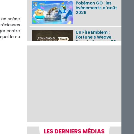
Pokémon GO : les
événements d’août
2026
t en scène
précieuses
ger contre
Un Fire Emblem :
quel le ou
Fortune’s Weave
Direct d’environ 20
minutes diffusé le 4
août 2026...
Les sorties eShop de
la semaine 31 de
2026 (Xenoblade
Chronicles 2 –
Nintendo Switch 2
Edit...
Une édition
physique japonaise
de Stray Children
sur Nintendo Switch
disponible le 10
décembre ...
LES DERNIERS MÉDIAS
Nintendo Music :