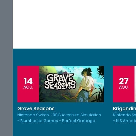
14
27
AOU.
AOU.
Grave Seasons
Brigandin
Nintendo Switch - RPG Aventure Simulation
Nintendo Sw
- Blumhouse Games - Perfect Garbage
- NIS Amer