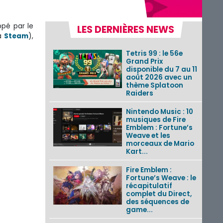
ppé par le
LES DERNIÈRES NEWS
a
Steam
),
Tetris 99 : le 56e
Grand Prix
disponible du 7 au 11
août 2026 avec un
thème Splatoon
Raiders
Nintendo Music : 10
musiques de Fire
Emblem : Fortune’s
Weave et les
morceaux de Mario
Kart...
Fire Emblem :
Fortune’s Weave : le
récapitulatif
complet du Direct,
des séquences de
game...