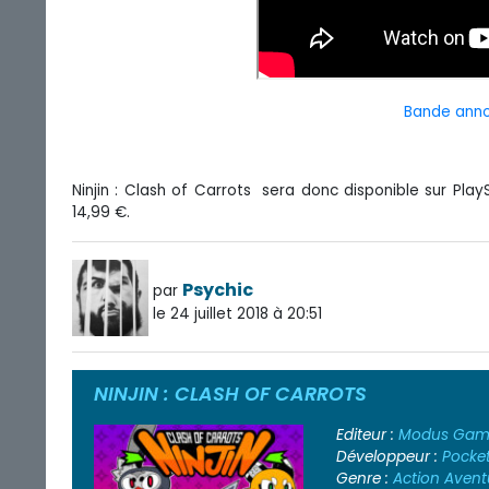
Bande annon
Ninjin : Clash of Carrots sera donc disponible sur Pla
14,99 €.
Psychic
par
le 24 juillet 2018 à 20:51
NINJIN : CLASH OF CARROTS
Editeur :
Modus Gam
Développeur :
Pocket
Genre :
Action
Avent