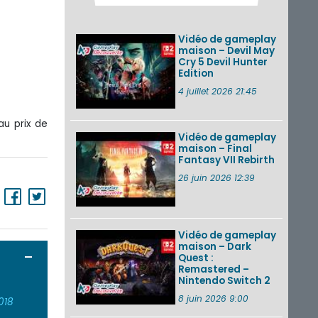
des musiques de
cinq jeux Virtual Boy
et de nouveaux
Vidéo de gameplay
morceaux du mode
maison – Devil May
Balade de ...
Cry 5 Devil Hunter
Edition
Les éditions
physiques de Tomb
4 juillet 2026 21:45
Raider : Definitive
Edition sur Nintendo
au prix de
Switch 2 en version
amé...
Vidéo de gameplay
maison – Final
Fantasy VII Rebirth
Splatoon 3 : le
festival Summer
26 juin 2026 12:39
Nights de retour du
22 août à 2h au 24
août à 1h59
Vidéo de gameplay
VOIR PLUS DE NEWS
maison – Dark
Ouvrir / Fermer
Quest :
Remastered –
Nintendo Switch 2
8 juin 2026 9:00
018