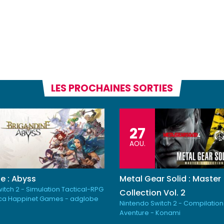
LES PROCHAINES SORTIES
27
AOU.
e : Abyss
Metal Gear Solid : Master
itch 2 - Simulation Tactical-RPG
Collection Vol. 2
ica Happinet Games - adglobe
Nintendo Switch 2 - Compilation
Aventure - Konami