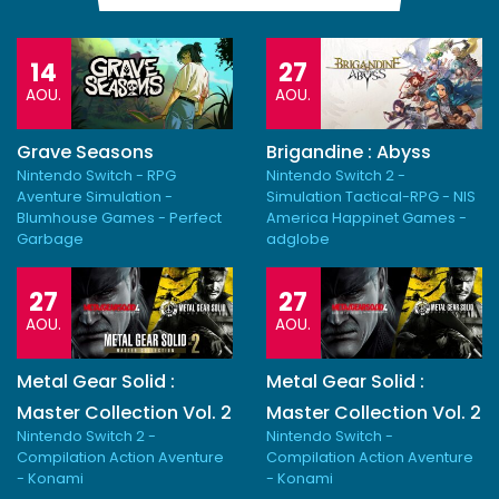
14
27
AOU.
AOU.
Grave Seasons
Brigandine : Abyss
Nintendo Switch - RPG
Nintendo Switch 2 -
Aventure Simulation -
Simulation Tactical-RPG - NIS
Blumhouse Games - Perfect
America Happinet Games -
Garbage
adglobe
27
27
AOU.
AOU.
Metal Gear Solid :
Metal Gear Solid :
Master Collection Vol. 2
Master Collection Vol. 2
Nintendo Switch 2 -
Nintendo Switch -
Compilation Action Aventure
Compilation Action Aventure
- Konami
- Konami