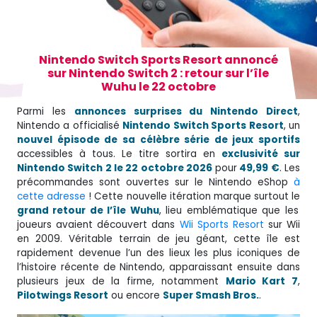
Nintendo Switch Sports Resort annoncé
sur Nintendo Switch 2 : retour sur l’île
Wuhu le 22 octobre
Parmi les
annonces surprises du Nintendo Direct
,
Nintendo a officialisé
Nintendo Switch Sports Resort
, un
nouvel épisode de sa célèbre série de jeux sportifs
accessibles à tous. Le titre sortira en
exclusivité sur
Nintendo Switch 2 le 22 octobre 2026
pour
49,99 €
. Les
précommandes sont ouvertes sur le Nintendo eShop
à
cette adresse
! Cette nouvelle itération marque surtout le
grand retour de l’île Wuhu
, lieu emblématique que les
joueurs avaient découvert dans
Wii Sports Resort
sur Wii
en 2009. Véritable terrain de jeu géant, cette île est
rapidement devenue l’un des lieux les plus iconiques de
l’histoire récente de Nintendo, apparaissant ensuite dans
plusieurs jeux de la firme, notamment
Mario Kart 7
,
Pilotwings Resort
ou encore
Super Smash Bros.
.