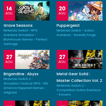
14
20
AOU.
AOU.
Grave Seasons
Puppergeist
Nintendo Switch - RPG
Nintendo Switch - Action
Aventure Simulation -
Aventure - Serenity Forge
Blumhouse Games - Perfect
Garbage
27
27
AOU.
AOU.
Brigandine : Abyss
Metal Gear Solid :
Nintendo Switch 2 -
Master Collection Vol. 2
Simulation Tactical-RPG - NIS
Nintendo Switch 2 -
America Happinet Games -
Compilation Action Aventure
adglobe
- Konami