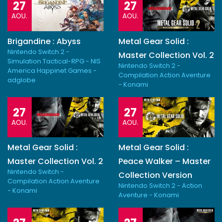
27
27
AOU.
AOU.
Brigandine : Abyss
Metal Gear Solid :
Nintendo Switch 2 -
Master Collection Vol. 2
Simulation Tactical-RPG - NIS
Nintendo Switch 2 -
America Happinet Games -
Compilation Action Aventure
adglobe
- Konami
27
27
AOU.
AOU.
Metal Gear Solid :
Metal Gear Solid :
Master Collection Vol. 2
Peace Walker – Master
Nintendo Switch -
Collection Version
Compilation Action Aventure
Nintendo Switch 2 - Action
- Konami
Aventure - Konami