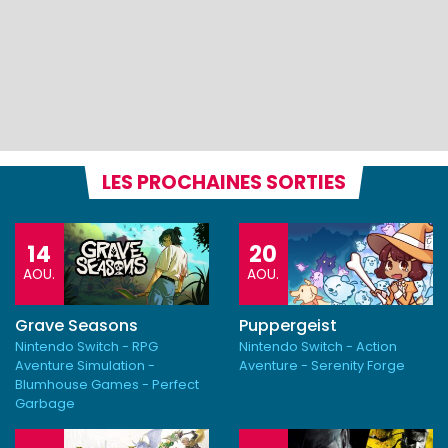
LES PROCHAINES SORTIES
14
20
AOU.
AOU.
Grave Seasons
Puppergeist
Nintendo Switch - RPG
Nintendo Switch - Action
Aventure Simulation -
Aventure - Serenity Forge
Blumhouse Games - Perfect
Garbage