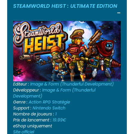
STEAMWORLD HEIST : ULTIMATE EDITION
Ouvrir
Editeur :
Image & Form (Thunderful Development)
Développeur :
Image & Form (Thunderful
Development)
Genre :
Action
RPG
Stratégie
Support :
Nintendo Switch
Nombre de joueurs :
1
Prix de lancement :
19.99€
eShop uniquement
Site officiel