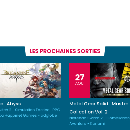
LES PROCHAINES SORTIES
27
AOU.
e : Abyss
Metal Gear Solid : Master
itch 2 - Simulation Tactical-RPG
Collection Vol. 2
ica Happinet Games - adglobe
Nintendo Switch 2 - Compilation
Aventure - Konami