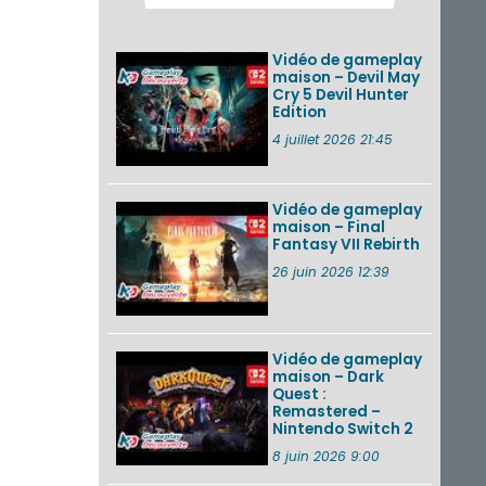
des musiques de
cinq jeux Virtual Boy
et de nouveaux
Vidéo de gameplay
morceaux du mode
maison – Devil May
Balade de ...
Cry 5 Devil Hunter
Edition
Les éditions
physiques de Tomb
4 juillet 2026 21:45
Raider : Definitive
Edition sur Nintendo
Switch 2 en version
amé...
Vidéo de gameplay
maison – Final
Fantasy VII Rebirth
Splatoon 3 : le
festival Summer
26 juin 2026 12:39
Nights de retour du
22 août à 2h au 24
août à 1h59
Vidéo de gameplay
VOIR PLUS DE NEWS
maison – Dark
Quest :
Remastered –
Nintendo Switch 2
8 juin 2026 9:00