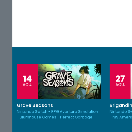
14
27
AOU.
AOU.
Grave Seasons
Brigandin
Nintendo Switch - RPG Aventure Simulation
Nintendo Sw
- Blumhouse Games - Perfect Garbage
- NIS Amer