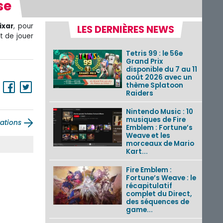
se
ixar
, pour
LES DERNIÈRES NEWS
t de jouer
Tetris 99 : le 56e
Grand Prix
disponible du 7 au 11
août 2026 avec un
thème Splatoon
Raiders
Nintendo Music : 10
musiques de Fire
rations
Emblem : Fortune’s
Weave et les
morceaux de Mario
Kart...
Fire Emblem :
Fortune’s Weave : le
récapitulatif
complet du Direct,
des séquences de
game...