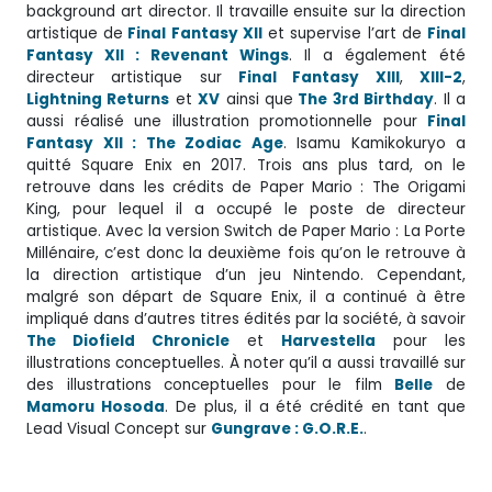
background art director. Il travaille ensuite sur la direction
artistique de
Final Fantasy XII
et supervise l’art de
Final
Fantasy XII : Revenant Wings
. Il a également été
directeur artistique sur
Final Fantasy XIII
,
XIII-2
,
Lightning Returns
et
XV
ainsi que
The 3rd Birthday
. Il a
aussi réalisé une illustration promotionnelle pour
Final
Fantasy XII : The Zodiac Age
. Isamu Kamikokuryo a
quitté Square Enix en 2017. Trois ans plus tard, on le
retrouve dans les crédits de Paper Mario : The Origami
King, pour lequel il a occupé le poste de directeur
artistique. Avec la version Switch de Paper Mario : La Porte
Millénaire, c’est donc la deuxième fois qu’on le retrouve à
la direction artistique d’un jeu Nintendo. Cependant,
malgré son départ de Square Enix, il a continué à être
impliqué dans d’autres titres édités par la société, à savoir
The Diofield Chronicle
et
Harvestella
pour les
illustrations conceptuelles. À noter qu’il a aussi travaillé sur
des illustrations conceptuelles pour le film
Belle
de
Mamoru Hosoda
. De plus, il a été crédité en tant que
Lead Visual Concept sur
Gungrave : G.O.R.E.
.