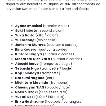
apporté aux nouvelles musiques et aux arrangements de
la version Switch de Paper Mario : La Porte Millénaire.
Ayana Imanishi
(premier violon)
Saki Shibata
(second violon)
Yuka
Naito
(alto / violon)
Yu Odanagi
(violoncelle)
Junichiro
Muroya
(quatuor à cordes)
Rina Kodera
(quatuor à cordes)
Kintaro
Hagiya
(quatuor à cordes)
Masateru
Nishikata
(quatuor à cordes)
Atsushi Inoue
(trompette / bugle)
Tetsushi
Higo
(trompette / bugle)
Koji Shionoya
(trompette)
Natsumi Nagano
(cor)
Michitaro Mochida
(trombone)
Chuengyan
TIAN
(piccolo / flûte)
Noriko Ozaki
(flûte / flûte alto)
Yukari
Seki
(flûte / flûte alto)
Erika Hashizume
(hautbois / cor anglais)