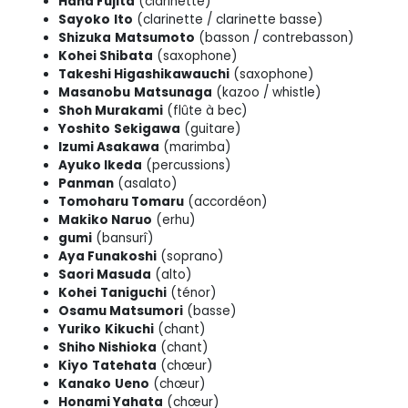
Hana Fujita
(clarinette)
Sayoko
Ito
(clarinette / clarinette basse)
Shizuka
Matsumoto
(basson / contrebasson)
Kohei Shibata
(saxophone)
Takeshi Higashikawauchi
(saxophone)
Masanobu
Matsunaga
(kazoo / whistle)
Shoh Murakami
(flûte à bec)
Yoshito
Sekigawa
(guitare)
Izumi Asakawa
(marimba)
Ayuko Ikeda
(percussions)
Panman
(asalato)
Tomoharu Tomaru
(accordéon)
Makiko Naruo
(erhu)
gumi
(bansurî)
Aya Funakoshi
(soprano)
Saori Masuda
(alto)
Kohei
Taniguchi
(ténor)
Osamu Matsumori
(basse)
Yuriko
Kikuchi
(chant)
Shiho Nishioka
(chant)
Kiyo
Tatehata
(chœur)
Kanako
Ueno
(chœur)
Honami Yahata
(chœur)