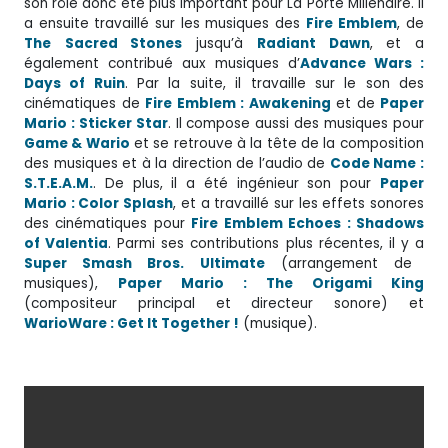
son rôle donc été plus important pour La Porte Millénaire. Il
a ensuite travaillé sur les musiques des
Fire
Emblem
, de
The
Sacred Stones
jusqu’à
Radiant Dawn
, et a
également contribué aux musiques d’
Advance Wars :
Days of Ruin
. Par la suite, il travaille sur le son des
cinématiques de
Fire Emblem : Awakening
et de
Paper
Mario : Sticker Star
. Il compose aussi des musiques pour
Game & Wario
et se retrouve à la tête de la composition
des musiques et à la direction de l’audio de
Code Name :
S.T.E.A.M.
. De plus, il a été ingénieur son pour
Paper
Mario : Color Splash
, et a travaillé sur les effets sonores
des cinématiques pour
Fire Emblem Echoes : Shadows
of Valentia
. Parmi ses contributions plus récentes, il y a
Super Smash Bros. Ultimate
(arrangement de
musiques),
Paper Mario : The Origami King
(compositeur principal et directeur sonore) et
WarioWare : Get It Together !
(musique).