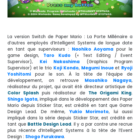
La version Switch de Paper Mario : La Porte Millénaire a
d’autres employés d’Intelligent Systems de longue date
en tant que superviseurs :
Naohiko Aoyama
pour le
game design,
Taro
Kudo
(« Text Editing / Event
Supervisor),
Kei Nakashima
(Graphics Program
Supervisor) et le trio
Koji
Kondo
,
Megumi Inoue
et
Ryoji
Yoshitomi
pour le son. À la tête de l’équipe de
développement, on retrouve
Masahiko Nagaya
,
réalisateur du projet, qui avait été directeur artistique de
Color Splash
puis réalisateur de
The Origami King
.
Shingo
Igata
, impliqué dans le développement des Paper
Mario depuis Sticker Star, est crédité en tant que Game
Design Lead. De même,
Yukio Morimoto
, lui aussi
impliqué dans la série depuis Sticker Star, est crédité en
tant que
Battle Design
Lead
. Il y a par contre une recrue
plus récente d’Intelligent Systems à la tête de l’Event
Design :
Shogo Furukawa
.