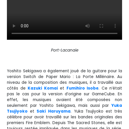
Port-Lacanaïe
Yoshito Sekigawa a également joué de la guitare pour la
version Switch de Paper Mario : La Porte Millénaire. Au
niveau de la composition des musiques, il a travaillé aux
côtés de
Kazuki Komai
et
Fumihiro Isobe
. Ce n’était
pas le cas pour la version d’origine sur GameCube. En
effet, les musiques avaient été composées non
seulement par Yoshito Sekigawa, mais aussi par
Yuka
Tsujiyoko
et
Saki
Haruyama
. Yuka Tsujiyoko est très
célèbre pour avoir travaillé sur les bandes originales des
premiers Fire Emblem. Depuis The Sacred Stones, elle est
toujours restée impliquée dans les musiques de la série,