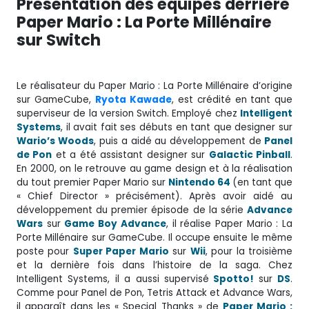
Présentation des équipes derrière
Paper Mario : La Porte Millénaire
sur Switch
Le réalisateur du Paper Mario : La Porte Millénaire d’origine
sur GameCube,
Ryota
Kawade
, est crédité en tant que
superviseur de la version Switch. Employé chez
Intelligent
Systems
, il avait fait ses débuts en tant que designer sur
Wario’s Woods
, puis a aidé au développement de
Panel
de Pon
et a été assistant designer sur
Galactic Pinball
.
En 2000, on le retrouve au game design et à la réalisation
du tout premier Paper Mario sur
Nintendo 64
(en tant que
« Chief Director » précisément). Après avoir aidé au
développement du premier épisode de la série
Advance
Wars
sur
Game Boy Advance
, il réalise Paper Mario : La
Porte Millénaire sur GameCube. Il occupe ensuite le même
poste pour
Super Paper Mario
sur
Wii
, pour la troisième
et la dernière fois dans l’histoire de la saga. Chez
Intelligent Systems, il a aussi supervisé
Spotto!
sur
DS
.
Comme pour Panel de Pon, Tetris Attack et Advance Wars,
il apparaît dans les « Special Thanks » de
Paper Mario :