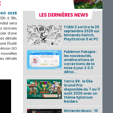
t
 GO 2026
LES DERNIÈRES NEWS
10h à 19h,
ndial sera
TOEM 2 sortira le 29
es accrues
septembre 2026 sur
cier d’une
Nintendo Switch,
es détails
PlayStation 5 et PC
 une Étude
Pokémon GO
Pokémon Pokopia :
 nouvelles
les nouveautés,
es détails
améliorations et
corrections de la
mise à jour 2.0.0
détai...
Tetris 99 : le 56e
Grand Prix
disponible du 7 au 11
août 2026 avec un
thème Splatoon
Raiders
Nintendo Music : 10