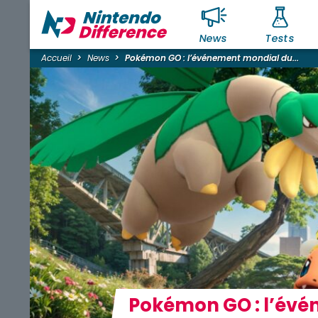
News
Tests
Accueil
News
Pokémon GO : l’événement mondial du...
Pokémon GO : l’évé