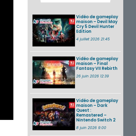
2026 (Xenoblade
Chronicles 2 –
Nintendo Switch 2
Vidéo de gameplay
Edit...
maison – Devil May
Cry 5 Devil Hunter
Une édition
Edition
physique japonaise
de Stray Children
4 juillet 2026 21:45
sur Nintendo Switch
disponible le 10
décembre ...
Vidéo de gameplay
maison – Final
Nintendo Music :
Fantasy VII Rebirth
des musiques de
cinq jeux Virtual Boy
26 juin 2026 12:39
et de nouveaux
morceaux du mode
Balade de ...
Vidéo de gameplay
VOIR PLUS DE NEWS
maison – Dark
Quest :
Remastered –
Nintendo Switch 2
8 juin 2026 9:00