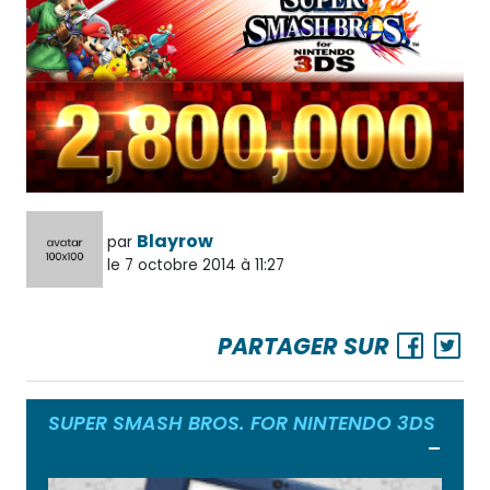
Blayrow
par
le 7 octobre 2014 à 11:27
PARTAGER SUR
SUPER SMASH BROS. FOR NINTENDO 3DS
Ouvrir