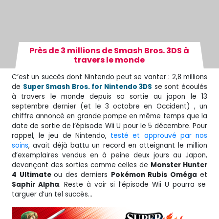
Près de 3 millions de Smash Bros. 3DS à
travers le monde
C’est un succès dont Nintendo peut se vanter : 2,8 millions
de
Super Smash Bros. for Nintendo 3DS
se sont écoulés
à travers le monde depuis sa sortie au japon le 13
septembre dernier (et le 3 octobre en Occident) , un
chiffre annoncé en grande pompe en même temps que la
date de sortie de l’épisode Wii U pour le 5 décembre. Pour
rappel, le jeu de Nintendo,
testé et approuvé par nos
soins
, avait déjà battu un record en atteignant le million
d’exemplaires vendus en à peine deux jours au Japon,
devançant des sorties comme celles de
Monster Hunter
4 Ultimate
ou des derniers
Pokémon Rubis Oméga
et
Saphir Alpha
. Reste à voir si l’épisode Wii U pourra se
targuer d’un tel succès…