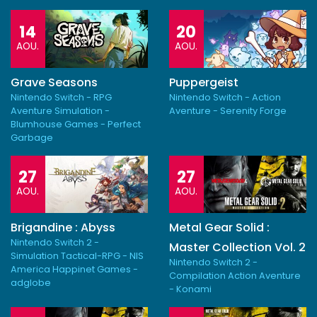
14
20
AOU.
AOU.
Grave Seasons
Puppergeist
Nintendo Switch - RPG
Nintendo Switch - Action
Aventure Simulation -
Aventure - Serenity Forge
Blumhouse Games - Perfect
Garbage
27
27
AOU.
AOU.
Brigandine : Abyss
Metal Gear Solid :
Nintendo Switch 2 -
Master Collection Vol. 2
Simulation Tactical-RPG - NIS
Nintendo Switch 2 -
America Happinet Games -
Compilation Action Aventure
adglobe
- Konami