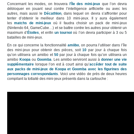
Concernant les modes, on trouvera
l’île des mini-jeux
que l’on devra
débloquer en jouant seul contre l’intelligence artficielle ou avec les
autres, mais aussi le
Décathlon
, dans lequel on devra s’affronter pour
tenter d’obtenir le meilleur dans 10 mini-jeux. Il y aura également
les
matchs de mini-jeux
où il faudra choisir un pack de mini-jeux
(Nintendo 64, GameCube…) et se battre contre les autres pour obtenir un
maximum d’
Étoiles
, et enfin
un tournoi
où l’on devra participer à 3 ou 5
batailles de mini-jeux.
En ce qui concerne la fonctionnalité
amiibo
, on pourra l’utiliser dans l’île
des mini-jeux pour obtenir des pièces, soit
10
par jour à chaque fois
qu’on utilisera un amiibo et
50
par jour à chaque fois qu’on utilisera un
amiibo
Koopa
ou
Goomba
. Les amiibo serviront aussi à
donner une vie
supplémentaire
lorsque l’on est à court ainsi qu’
accéder tout de suite
aux packs de mini-jeux de Koopa et Goomba avec les figurines des
personnages correspondants
. Voici une vidéo de près de deux heures
compilant la totlaité des mini-jeux présents dans la cartouche :