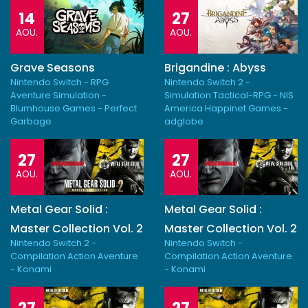
14
27
AOU.
AOU.
Grave Seasons
Brigandine : Abyss
Nintendo Switch - RPG
Nintendo Switch 2 -
Aventure Simulation -
Simulation Tactical-RPG - NIS
Blumhouse Games - Perfect
America Happinet Games -
Garbage
adglobe
27
27
AOU.
AOU.
Metal Gear Solid :
Metal Gear Solid :
Master Collection Vol. 2
Master Collection Vol. 2
Nintendo Switch 2 -
Nintendo Switch -
Compilation Action Aventure
Compilation Action Aventure
- Konami
- Konami
27
27