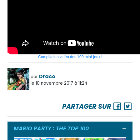
Compilation vidéo des 100 mini-jeux !
Draco
par
le 10 novembre 2017 à 11:24
PARTAGER SUR
MARIO PARTY : THE TOP 100
Ouvrir