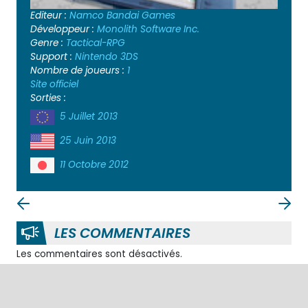
Editeur :
Namco Bandai Games
Développeur :
Monolith Software Inc.
Genre :
Tactical-RPG
Support :
Nintendo 3DS
Nombre de joueurs :
1
Site officiel
Sorties :
5 Juillet 2013
25 Juin 2013
11 Octobre 2012
LES COMMENTAIRES
Les commentaires sont désactivés.