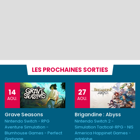
LES PROCHAINES SORTIES
14
27
AOU.
AOU.
Grave Seasons
Brigandine : Abyss
Nintendo Switch - RPG
Nintendo Switch 2 -
Aventure Simulation -
Simulation Tactical-RPG - NIS
Blumhouse Games - Perfect
America Happinet Games -
Garbage
adglobe