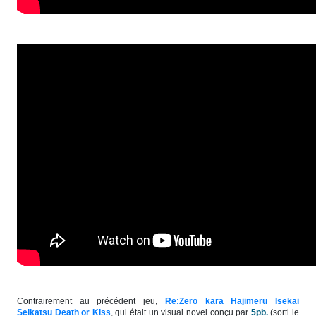
Contrairement au précédent jeu,
Re:Zero kara Hajimeru Isekai
Seikatsu Death or Kiss
,
qui était un visual novel conçu par
5pb.
(sorti le