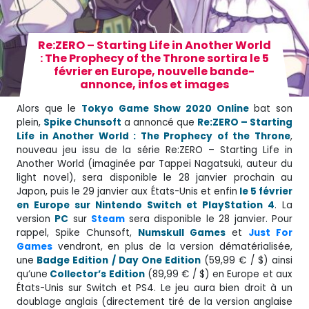
Re:ZERO – Starting Life in Another World
: The Prophecy of the Throne sortira le 5
février en Europe, nouvelle bande-
annonce, infos et images
Alors que le
Tokyo Game Show 2020 Online
bat son
plein,
Spike Chunsoft
a annoncé que
Re:ZERO – Starting
Life in Another World : The Prophecy of the Throne
,
nouveau jeu issu de la série Re:ZERO – Starting Life in
Another World (imaginée par Tappei Nagatsuki, auteur du
light novel), sera disponible le 28 janvier prochain au
Japon, puis le 29 janvier aux États-Unis et enfin
le 5 février
en Europe sur Nintendo Switch et PlayStation 4
. La
version
PC
sur
Steam
sera disponible le 28 janvier. Pour
rappel, Spike Chunsoft,
Numskull Games
et
Just For
Games
vendront, en plus de la version dématérialisée,
une
Badge Edition / Day One Edition
(59,99 € / $) ainsi
qu’une
Collector’s Edition
(89,99 € / $) en Europe et aux
États-Unis sur Switch et PS4. Le jeu aura bien droit à un
doublage anglais (directement tiré de la version anglaise