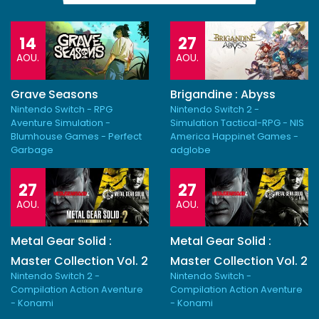
14
27
AOU.
AOU.
Grave Seasons
Brigandine : Abyss
Nintendo Switch - RPG
Nintendo Switch 2 -
Aventure Simulation -
Simulation Tactical-RPG - NIS
Blumhouse Games - Perfect
America Happinet Games -
Garbage
adglobe
27
27
AOU.
AOU.
Metal Gear Solid :
Metal Gear Solid :
Master Collection Vol. 2
Master Collection Vol. 2
Nintendo Switch 2 -
Nintendo Switch -
Compilation Action Aventure
Compilation Action Aventure
- Konami
- Konami