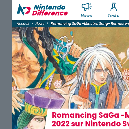
News
Tests
Accueil
News
Romancing SaGa -Minstrel Song- Remastere
Romancing SaGa -Mi
2022 sur Nintendo Sw