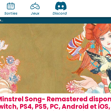
Sorties
Jeux
Discord
...
nstrel Song- Remastered disponi
itch, PS4, PS5, PC, Android et iOS,