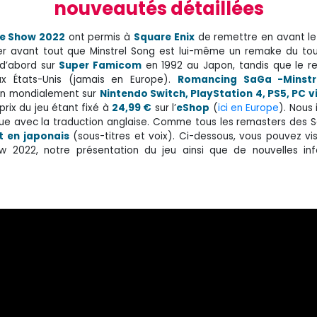
nouveautés détaillées
e Show 2022
ont permis à
Square
Enix
de remettre en avant le
eler avant tout que Minstrel Song est lui-même un remake du to
d’abord sur
Super Famicom
en 1992 au Japon, tandis que le r
 États-Unis (jamais en Europe).
Romancing SaGa -Minstr
n mondialement sur
Nintendo Switch, PlayStation 4, PS5, PC v
ix du jeu étant fixé à
24,99 €
sur l’
eShop
(
ici en Europe
). Nous
tique avec la traduction anglaise. Comme tous les remasters des S
t en japonais
(sous-titres et voix). Ci-dessous, vous pouvez vi
 2022, notre présentation du jeu ainsi que de nouvelles inf