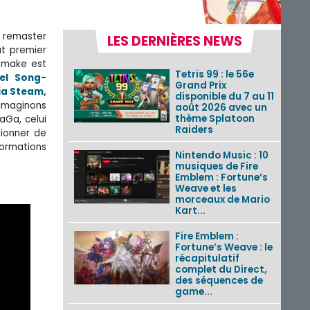
 remaster
LES DERNIÈRES NEWS
ut premier
emake est
Tetris 99 : le 56e
el Song-
Grand Prix
ia Steam,
disponible du 7 au 11
 imaginons
août 2026 avec un
thème Splatoon
aGa, celui
Raiders
sionner de
ormations
Nintendo Music : 10
musiques de Fire
Emblem : Fortune’s
Weave et les
morceaux de Mario
Kart...
Fire Emblem :
Fortune’s Weave : le
récapitulatif
complet du Direct,
des séquences de
game...