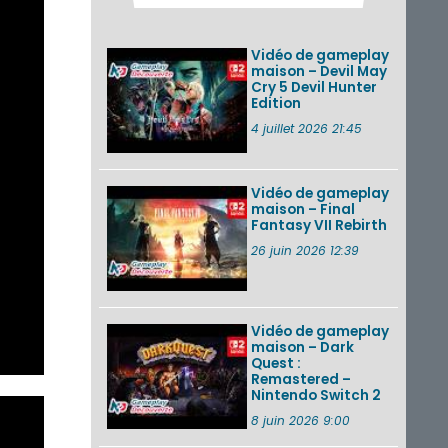
des musiques de
cinq jeux Virtual Boy
et de nouveaux
Vidéo de gameplay
morceaux du mode
maison – Devil May
Balade de ...
Cry 5 Devil Hunter
Edition
Les éditions
physiques de Tomb
4 juillet 2026 21:45
Raider : Definitive
Edition sur Nintendo
Switch 2 en version
amé...
Vidéo de gameplay
maison – Final
Fantasy VII Rebirth
Splatoon 3 : le
festival Summer
26 juin 2026 12:39
Nights de retour du
22 août à 2h au 24
août à 1h59
Vidéo de gameplay
VOIR PLUS DE NEWS
maison – Dark
Quest :
Remastered –
Nintendo Switch 2
8 juin 2026 9:00