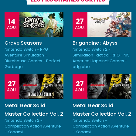
14
27
AOU.
AOU.
Grave Seasons
Brigandine : Abyss
Nintendo Switch - RPG
Nintendo Switch 2 -
Aventure Simulation -
Simulation Tactical-RPG - NIS
Blumhouse Games - Perfect
America Happinet Games -
Garbage
adglobe
27
27
AOU.
AOU.
Metal Gear Solid :
Metal Gear Solid :
Master Collection Vol. 2
Master Collection Vol. 2
Nintendo Switch 2 -
Nintendo Switch -
Compilation Action Aventure
Compilation Action Aventure
- Konami
- Konami