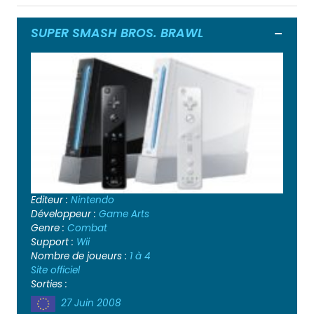
SUPER SMASH BROS. BRAWL
Ouvrir
Editeur :
Nintendo
Développeur :
Game Arts
Genre :
Combat
Support :
Wii
Nombre de joueurs :
1 à 4
Site officiel
Sorties :
27 Juin 2008