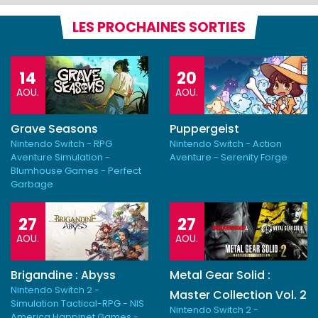
LES PROCHAINES SORTIES
14
20
AOU.
AOU.
Grave Seasons
Puppergeist
Nintendo Switch - RPG
Nintendo Switch - Action
Aventure Simulation -
Aventure - Serenity Forge
Blumhouse Games - Perfect
Garbage
27
27
AOU.
AOU.
Brigandine : Abyss
Metal Gear Solid :
Nintendo Switch 2 -
Master Collection Vol. 2
Simulation Tactical-RPG - NIS
Nintendo Switch 2 -
America Happinet Games -