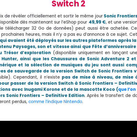
Switch 2
oix de révéler officiellement et sortir le même jour
Sonic Frontier
 disponible dès maintenant sur l’eShop pour
49,99 €
, et une versio
 de télécharger 32 Go de données) peut aussi être achetée. Ce
 prochaines heures, mais il n’y a pas eu d’annonce à ce sujet. Cet
qui avaient été déployés sur les autres plateformes après la
tenu Paysages, son et vitesse ainsi que Fête d’anniversaire
u Trésor d’exploration
(disponible uniquement en lançant une
Hunter, ainsi que les Chaussures de Sonic Adventure 2 et
mérique et la sélection de musiques du jeu sont aussi com
ées de sauvegarde de la version Switch de Sonic Frontiers v
ible). Cependant, il n’existe
pas de mise à niveau, de mise à
our passer de la version Switch à Sonic Frontiers – Definiti
ations avec Inugami Korone et de la mascotte Koco (
que l’on
s Sonic Frontiers – Definitive Edition
. Après le transfert de 
 seront perdus,
comme l’indique Nintendo
.