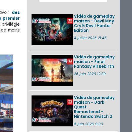
2026 (Xenoblade
Chronicles 2 –
Nintendo Switch 2
savoir
des
Vidéo de gameplay
Edit...
e premier
maison – Devil May
 privilégie
Cry 5 Devil Hunter
Une édition
a de moins
Edition
physique japonaise
de Stray Children
4 juillet 2026 21:45
sur Nintendo Switch
disponible le 10
décembre ...
Vidéo de gameplay
maison – Final
Nintendo Music :
Fantasy VII Rebirth
des musiques de
cinq jeux Virtual Boy
26 juin 2026 12:39
et de nouveaux
morceaux du mode
Balade de ...
Vidéo de gameplay
VOIR PLUS DE NEWS
maison – Dark
Quest :
Remastered –
Nintendo Switch 2
8 juin 2026 9:00