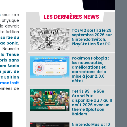
s
sous sa «
LES DERNIÈRES NEWS
n physique
la devrait
TOEM 2 sortira le 29
te édition
septembre 2026 sur
 sortie du
Nintendo Switch,
 de Sonic
.
PlayStation 5 et PC
 Nouvelle
 la Tenue
Pokémon Pokopia :
pris dans
les nouveautés,
ers Sonic
améliorations et
 jour, de
corrections de la
mise à jour 2.0.0
ve Edition
détai...
 montrait
données de
Tetris 99 : le 56e
Grand Prix
disponible du 7 au 11
août 2026 avec un
thème Splatoon
Raiders
Nintendo Music : 10