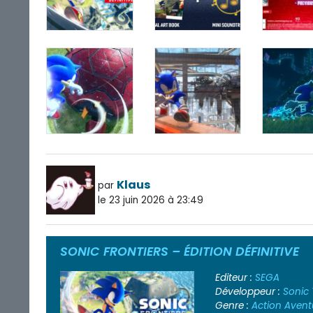
Klaus
par
le 23 juin 2026 à 23:49
SONIC FRONTIERS – ÉDITION DÉFINITIVE
Editeur :
SEGA
Développeur :
Sonic
Genre :
Action
Avent