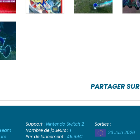
PARTAGER SUR
Support :
Nintendo Switch 2
Sorties :
 Team
Nombre de joueurs :
1
23 Juin 2026
ure
Prix de lancement :
49.99€