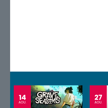
14
27
AOU.
AOU.