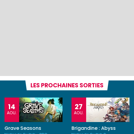
LES PROCHAINES SORTIES
14
27
AOU.
AOU.
Grave Seasons
Brigandine : Abyss