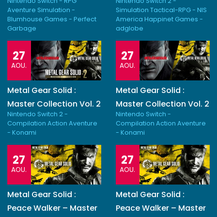
Nintendo Switch - RPG
Nintendo Switch 2 -
Aventure Simulation -
Simulation Tactical-RPG - NIS
Blumhouse Games - Perfect
America Happinet Games -
Garbage
adglobe
27
27
AOU.
AOU.
Metal Gear Solid :
Metal Gear Solid :
Master Collection Vol. 2
Master Collection Vol. 2
Nintendo Switch 2 -
Nintendo Switch -
Compilation Action Aventure
Compilation Action Aventure
- Konami
- Konami
27
27
AOU.
AOU.
Metal Gear Solid :
Metal Gear Solid :
Peace Walker – Master
Peace Walker – Master