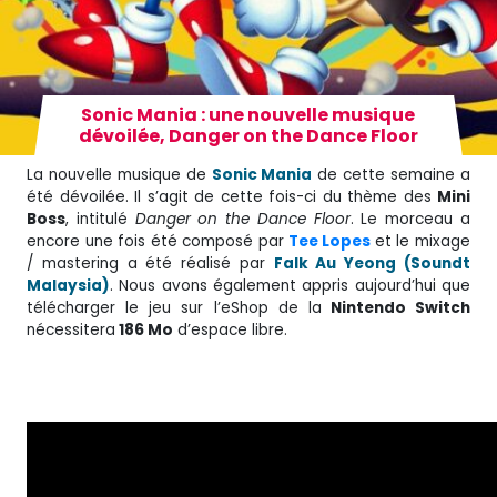
Sonic Mania : une nouvelle musique
dévoilée, Danger on the Dance Floor
La nouvelle musique de
Sonic Mania
de cette semaine a
été dévoilée. Il s’agit de cette fois-ci du thème des
Mini
Boss
, intitulé
Danger on the Dance Floor
.
Le morceau a
encore une fois été
composé par
Tee Lopes
et l
e mixage
/ mastering a été réalisé par
Falk Au Yeong (Soundt
Malaysia)
. Nous avons également appris aujourd’hui que
télécharger le jeu sur l’eShop de la
Nintendo Switch
nécessitera
186 Mo
d’espace libre.