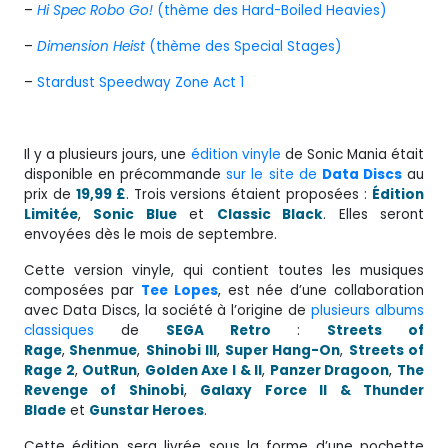
–
Hi Spec Robo Go!
(thème des Hard-Boiled Heavies)
–
Dimension Heist
(thème des Special Stages)
–
Stardust Speedway Zone Act 1
Il y a plusieurs jours, une
édition vinyle
de Sonic Mania était
disponible en précommande
sur le site de
Data Discs
au
prix de
19,99 £
. Trois versions étaient proposées :
Édition
Limitée
,
Sonic Blue
et
Classic Black
. Elles seront
envoyées dès le mois de septembre.
Cette version vinyle, qui contient toutes les musiques
composées par
Tee Lopes
, est née d’une collaboration
avec Data Discs, la société à l’origine de
plusieurs albums
classiques
de
SEGA Retro
:
Streets of
Rage
,
Shenmue
,
Shinobi III
,
Super Hang-On
,
Streets of
Rage 2
,
OutRun
,
Golden Axe I & II
,
Panzer Dragoon
,
The
Revenge of Shinobi
,
Galaxy Force II & Thunder
Blade
et
Gunstar Heroes
.
Cette édition sera livrée sous la forme d’une pochette