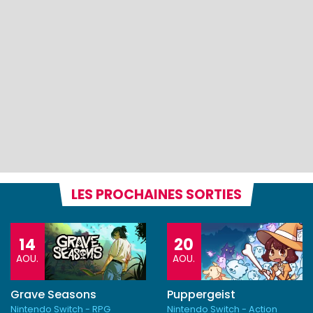
LES PROCHAINES SORTIES
14
20
AOU.
AOU.
Grave Seasons
Puppergeist
Nintendo Switch - RPG
Nintendo Switch - Action