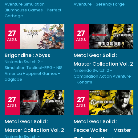
Aventure Simulation -
Aventure - Serenity Forge
Blumhouse Games - Perfect
Garbage
27
27
AOU.
AOU.
Brigandine : Abyss
Metal Gear Solid :
Nintendo Switch 2 -
Master Collection Vol. 2
Simulation Tactical-RPG - NIS
Nintendo Switch 2 -
America Happinet Games -
Compilation Action Aventure
adglobe
- Konami
27
27
AOU.
AOU.
Metal Gear Solid :
Metal Gear Solid :
Master Collection Vol. 2
Peace Walker – Master
Nintendo Switch -