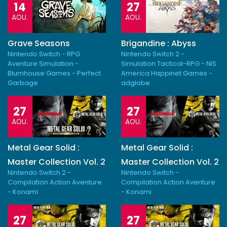
14
27
AOU.
AOU.
Grave Seasons
Brigandine : Abyss
Nintendo Switch - RPG
Nintendo Switch 2 -
Aventure Simulation -
Simulation Tactical-RPG - NIS
Blumhouse Games - Perfect
America Happinet Games -
Garbage
adglobe
27
27
AOU.
AOU.
Metal Gear Solid :
Metal Gear Solid :
Master Collection Vol. 2
Master Collection Vol. 2
Nintendo Switch 2 -
Nintendo Switch -
Compilation Action Aventure
Compilation Action Aventure
- Konami
- Konami
27
27