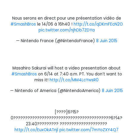
Nous serons en direct pour une présentation vidéo de
#SmashBros
le 14/06 à 16h40 !
http://t.co/qDKmFEcN2O
pic.twitter.com/njhDb7ZDYa
— Nintendo France (@NintendoFrance)
8 Juin 2015
Masahiro Sakurai will host a video presentation about
#SmashBros
on 6/14 at 7:40 a.m. PT. You don’t want to
miss it!
http://t.co/MM4LcYwsR0
— Nintendo of America (@NintendoAmerica)
8 Juin 2015
[????]6?15?
0?????????????????????????????????????????6?14?
23:40????????? ????????????????????
http://t.co/EuxOkATnjl
pic.twitter.com/7mYoZXY4Q7