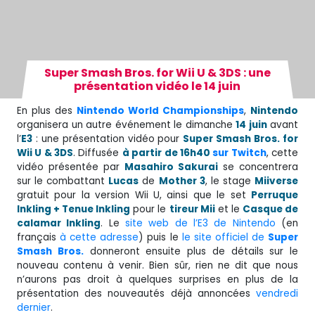
Super Smash Bros. for Wii U & 3DS : une
présentation vidéo le 14 juin
En plus des
Nintendo World Championships
,
Nintendo
organisera un autre événement le dimanche
14 juin
avant
l’
E3
: une présentation vidéo pour
Super Smash Bros. for
Wii U & 3DS
. Diffusée
à partir de 16h40
sur Twitch
, cette
vidéo présentée par
Masahiro Sakurai
se concentrera
sur le combattant
Lucas
de
Mother 3
, le stage
Miiverse
gratuit pour la version Wii U, ainsi que
le set
Perruque
Inkling + Tenue Inkling
pour le
tireur Mii
et le
Casque de
calamar Inkling
. Le
site web de l’E3 de Nintendo
(en
français
à cette adresse
) puis le
le site officiel de
Super
Smash Bros.
donneront ensuite plus de détails sur le
nouveau contenu à venir. Bien sûr, rien ne dit que nous
n’aurons pas droit à quelques surprises en plus de la
présentation des nouveautés déjà annoncées
vendredi
dernier
.