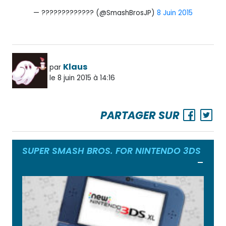
— ????????????? (@SmashBrosJP)
8 Juin 2015
Klaus
par
le 8 juin 2015 à 14:16
PARTAGER SUR
SUPER SMASH BROS. FOR NINTENDO 3DS
Ouvrir