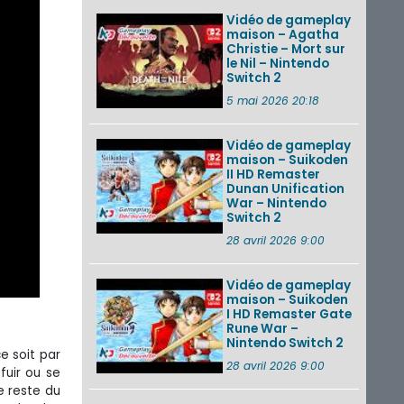
Vidéo de gameplay
maison – Agatha
Christie – Mort sur
le Nil – Nintendo
Switch 2
5 mai 2026 20:18
Vidéo de gameplay
maison – Suikoden
II HD Remaster
Dunan Unification
War – Nintendo
Switch 2
28 avril 2026 9:00
Vidéo de gameplay
maison – Suikoden
I HD Remaster Gate
Rune War –
Nintendo Switch 2
e soit par
28 avril 2026 9:00
fuir ou se
e reste du