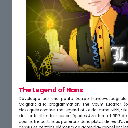
The Legend of Hans
Développé par une petite équipe franco-espagnol
Caignart à la programmation, The Count Lucanor (ou
classiques comme The Legend of Zelda, Yume Nikki, Silent
classer le titre dans les catégories Aventure et RPG de
pour notre part, nous parlerons donc plutôt de jeu d‘ave
dessus et certains éléments de gameplay rappellent les 