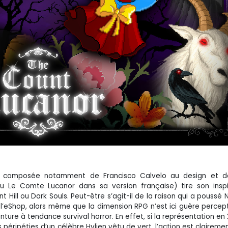
e, composée notamment de Francisco Calvelo au design et 
 Le Comte Lucanor dans sa version française) tire son inspi
 Hill ou Dark Souls. Peut-être s’agit-il de la raison qui a poussé 
 l’eShop, alors même que la dimension RPG n’est ici guère percept
nture à tendance survival horror. En effet, si la représentation en
péripéties d’un célèbre Hylien vêtu de vert, l’action est claireme