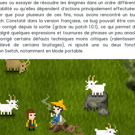
gues ou essayer de résoudre les énigmes dans un ordre différent
uabilité vu qu’elles dépendent d’actions principalement effectuée
oter que pour plusieurs de ces fins, nous avons rencontré un bu
tch. Constaté dans la version française, ce bug pouvait être co
 corrigé depuis la sortie (grâce au patch 1.0.1), ce qui permet d
malgré quelques expressions et tournures de phrases un peu anac
rrigé certains défauts techniques moins critiques (ralentisse
élevé de certains bruitages), ni ajouté une ou deux foncti
on Switch, notamment en Mode portable.