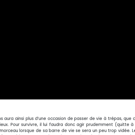
ns aura ainsi plus d’une occasion de passer de vie à trépas, que c
eux. Pour survivre, il lui faudra donc agir prudemment (quitte à 
morceau lorsque de sa barre de vie se sera un peu trop vidée. L