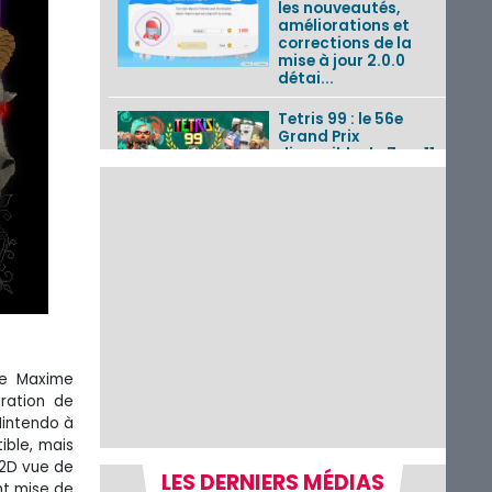
les nouveautés,
améliorations et
corrections de la
mise à jour 2.0.0
détai...
Tetris 99 : le 56e
Grand Prix
disponible du 7 au 11
août 2026 avec un
thème Splatoon
Raiders
Nintendo Music : 10
musiques de Fire
Emblem : Fortune’s
Weave et les
morceaux de Mario
Kart...
Fire Emblem :
de Maxime
Fortune’s Weave : le
ration de
récapitulatif
Nintendo à
complet du Direct,
ible, mais
des séquences de
game...
 2D vue de
LES DERNIERS MÉDIAS
nt mise de