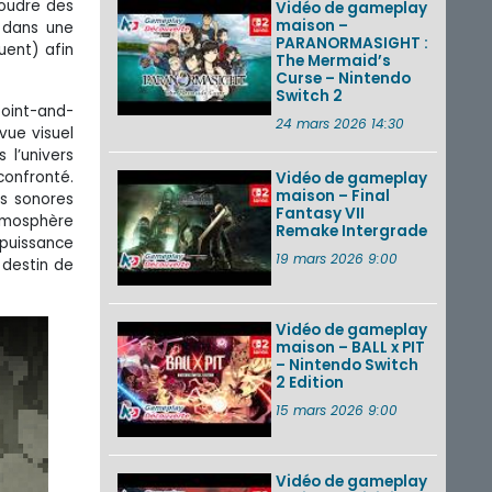
soudre des
Vidéo de gameplay
maison –
 dans une
PARANORMASIGHT :
uent) afin
The Mermaid’s
Curse – Nintendo
Switch 2
point-and-
24 mars 2026 14:30
vue visuel
 l’univers
 confronté.
Vidéo de gameplay
maison – Final
ts sonores
Fantasy VII
atmosphère
Remake Intergrade
 puissance
19 mars 2026 9:00
 destin de
Vidéo de gameplay
maison – BALL x PIT
– Nintendo Switch
2 Edition
15 mars 2026 9:00
Vidéo de gameplay