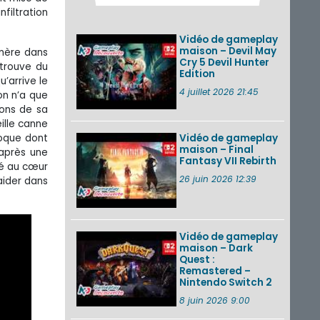
Pokémon GO : les
nfiltration
événements d’août
2026
Vidéo de gameplay
maison – Devil May
 mère dans
Cry 5 Devil Hunter
 trouve du
Edition
Un Fire Emblem :
u’arrive le
Fortune’s Weave
4 juillet 2026 21:45
on n’a que
Direct d’environ 20
ions de sa
minutes diffusé le 4
eille canne
août 2026...
roque dont
Vidéo de gameplay
maison – Final
Les sorties eShop de
’après une
Fantasy VII Rebirth
la semaine 31 de
gé au cœur
2026 (Xenoblade
26 juin 2026 12:39
aider dans
Chronicles 2 –
Nintendo Switch 2
Edit...
Vidéo de gameplay
VOIR PLUS DE NEWS
maison – Dark
Quest :
Remastered –
Nintendo Switch 2
8 juin 2026 9:00