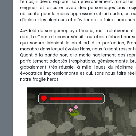
temps, il devra explorer son environnement, ramasser d
énigmes et discuter avec des personnages pas toujo
obscurité pour le moins oppressante, il lui faudra, en
d’éclairer les alentours et d’éviter de se faire surprendre
Au-delà de son gameplay efficace, mais relativement cl
click, Le Comte Lucanor séduit toutefois d’abord par so
que sonore. Maniant le pixel art à la perfection, Fran
macabre dans lequel évolue Hans, nous faisant ressentir l
Quant à la bande-son, elle marie habilement des rep
parfaitement adaptés (respirations, gémissements, brui
globalement très réussie, à mille lieues du réalism
évocatrice impressionnante et qui, sans nous faire rée
notre fragile héros.