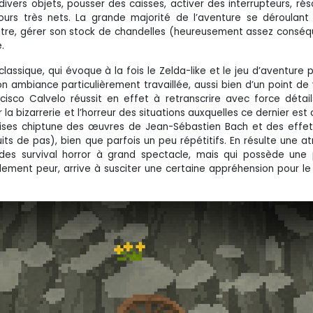
ivers objets, pousser des caisses, activer des interrupteurs, ré
urs très nets. La grande majorité de l’aventure se déroulant
 outre, gérer son stock de chandelles (heureusement assez conséq
.
assique, qui évoque à la fois le Zelda-like et le jeu d’aventure 
n ambiance particulièrement travaillée, aussi bien d’un point de 
cisco Calvelo réussit en effet à retranscrire avec force détails
a bizarrerie et l’horreur des situations auxquelles ce dernier est
rises chiptune des œuvres de Jean-Sébastien Bach et des effe
ts de pas), bien que parfois un peu répétitifs. En résulte une 
e des survival horror à grand spectacle, mais qui possède une
llement peur, arrive à susciter une certaine appréhension pour le