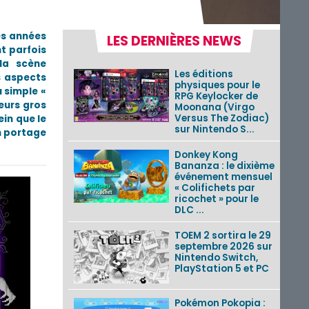
es années
LES DERNIÈRES NEWS
t parfois
la scène
Les éditions
s aspects
physiques pour le
u simple «
RPG Keylocker de
eurs gros
Moonana (Virgo
Versus The Zodiac)
ein que le
sur Nintendo S...
un portage
Donkey Kong
Bananza : le dixième
événement mensuel
« Colifichets par
ricochet » pour le
DLC ...
TOEM 2 sortira le 29
septembre 2026 sur
Nintendo Switch,
PlayStation 5 et PC
Pokémon Pokopia :