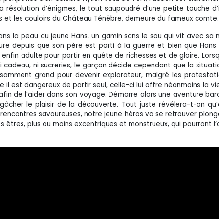
la résolution d’énigmes, le tout saupoudré d’une petite touche d’i
salles et les couloirs du Château Ténèbre, demeure du fameux comte.
 dans la peau du jeune Hans, un gamin sans le sou qui vit avec sa
dure depuis que son père est parti à la guerre et bien que Hans
enfin adulte pour partir en quête de richesses et de gloire. Lorsq
 ni cadeau, ni sucreries, le garçon décide cependant que la situati
ffisamment grand pour devenir explorateur, malgré les protestat
l est dangereux de partir seul, celle-ci lui offre néanmoins la vi
afin de l’aider dans son voyage. Démarre alors une aventure ba
gâcher le plaisir de la découverte. Tout juste révélera-t-on qu
encontres savoureuses, notre jeune héros va se retrouver plon
s êtres, plus ou moins excentriques et monstrueux, qui pourront l’