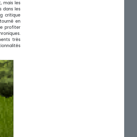
, mais les
s dans les
g critique
ntourné en
e profiter
hroniques.
ments très
onnalités