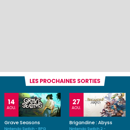
LES PROCHAINES SORTIES
14
27
AOU.
AOU.
Grave Seasons
Brigandine : Abyss
Nintendo Switch - RPG
Nintendo Switch 2 -