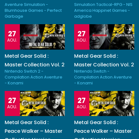
Aventure Simulation -
Simulation Tactical-RPG - NIS
Blumhouse Games - Perfect
America Happinet Games -
Garbage
adglobe
27
27
AOU.
AOU.
Metal Gear Solid :
Metal Gear Solid :
Master Collection Vol. 2
Master Collection Vol. 2
Nintendo Switch 2 -
Nintendo Switch -
Compilation Action Aventure
Compilation Action Aventure
- Konami
- Konami
27
27
AOU.
AOU.
Metal Gear Solid :
Metal Gear Solid :
Peace Walker – Master
Peace Walker – Master