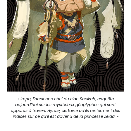
«
Impa, l’ancienne chef du clan Sheikah, enquête
aujourd’hui sur les mystérieux géoglyphes qui sont
apparus à travers Hyrule, certaine qu’ils renferment des
indices sur ce qu’il est advenu de la princesse Zelda.
»