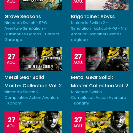
AOU.
AOU.
Grave Seasons
Brigandine : Abyss
Nintendo Switch - RPG
Nintendo Switch 2 -
Aventure Simulation -
Simulation Tactical-RPG - NIS
Blumhouse Games - Perfect
America Happinet Games -
Garbage
adglobe
27
27
AOU.
AOU.
Metal Gear Solid :
Metal Gear Solid :
Master Collection Vol. 2
Master Collection Vol. 2
Nintendo Switch 2 -
Nintendo Switch -
Compilation Action Aventure
Compilation Action Aventure
- Konami
- Konami
27
27
AOU.
AOU.