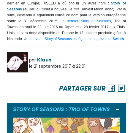
dernier en Europe), XSEED a dû choisir un autre nom :
Story of
Seasons
(au lieu d’utiliser à nouveau le titre Harvest Moon, donc). Par la
suite, Nintendo a également utilisé ce nom pour la version européenne
sortie le 31 décembre 2015.
Le dernier Story of Seasons
, Trio of
Towns
, est sorti le 23 juin 2016 au Japon et le 28 février 2017 aux États-
Unis, et sera donc disponible en Europe le 13 octobre prochain grâce à
Nintendo. Un
nouveau Story of Seasons est également prévu sur
Switch
.
Klaus
par
le 21 septembre 2017 à 22:01
PARTAGER SUR
STORY OF SEASONS : TRIO OF TOWNS
Ouvrir