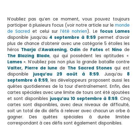
N’oubliez pas qu’en ce moment, vous pouvez toujours
participer à plusieurs focus (voir notre article sur le
monde
de Sacred
et celui sur
l’été nohrien
). Le
focus Lames
disponible jusqu’au
4 septembre à 8:59
permet d’avoir
plus de chance d’obtenir avec une catégorie 5 étoiles les
héros
Tharja
d’
Awakening
,
Odin
de
Fates
et
Nino
de
The Blazing Blade
, qui qui possèdent les aptitudes «
Lames
». N’oubliez pas non plus la grande bataille contre
Valter, Pierre de lune
de
The Sacred Stones
qui est
disponible
jusqu’au 29 août à 8:59
. Jusqu’au
8
septembre à 8:59
, les développeurs proposent aussi les
quêtes quotidiennes de la tour d’entraînement. Enfin, des
cartes spéciales avec une limite de tours ont été ajoutées
et sont disponibles
jusqu’au 10 septembre à 8:59
. Cinq
cartes sont disponibles, avec deux niveaux de difficulté,
soit un total de dix défis à relever avec chacun un orbe à
gagner. Des quêtes spéciales à durée limitée
correspondant à ces défis sont également disponibles.