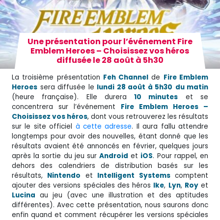
Une présentation pour l’événement Fire
Emblem Heroes – Choisissez vos héros
diffusée le 28 août à 5h30
La troisième présentation
Feh Channel
de
Fire Emblem
Heroes
sera diffusée le
lundi 28 août à 5h30
du matin
(heure française). Elle durera
10 minutes
et se
concentrera sur l’événement
Fire Emblem Heroes –
Choisissez vos héros
, dont vous retrouverez les résultats
sur le site officiel
à cette adresse
. Il aura fallu attendre
longtemps pour avoir des nouvelles, étant donné que les
résultats avaient été annoncés en février, quelques jours
après la sortie du jeu sur
Android
et
iOS
. Pour rappel, en
dehors des calendriers de distribution basés sur les
résultats,
Nintendo
et
Intelligent Systems
comptent
ajouter des versions spéciales des héros
Ike
,
Lyn
,
Roy
et
Lucina
au jeu (avec une illustration et des aptitudes
différentes). Avec cette présentation, nous saurons donc
enfin quand et comment récupérer les versions spéciales