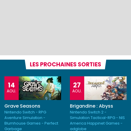
LES PROCHAINES SORTIES
14
27
AOU.
AOU.
Grave Seasons
Brigandine : Abyss
Nintendo Switch - RPG
Nintendo Switch 2 -
Aventure Simulation -
Simulation Tactical-RPG - NIS
Blumhouse Games - Perfect
America Happinet Games -
Garbage
adglobe