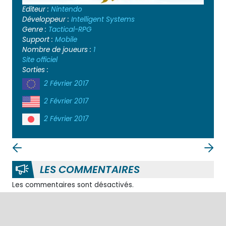
Editeur :
Nintendo
Développeur :
Intelligent Systems
Genre :
Tactical-RPG
Support :
Mobile
Nombre de joueurs :
1
Site officiel
Sorties :
2 Février 2017
2 Février 2017
2 Février 2017
LES COMMENTAIRES
Les commentaires sont désactivés.