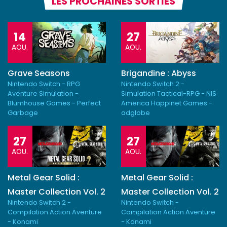
LES PROCHAINES SORTIES
14
27
AOU.
AOU.
Grave Seasons
Brigandine : Abyss
Nintendo Switch - RPG
Nintendo Switch 2 -
Aventure Simulation -
Simulation Tactical-RPG - NIS
Blumhouse Games - Perfect
America Happinet Games -
Garbage
adglobe
27
27
AOU.
AOU.
Metal Gear Solid :
Metal Gear Solid :
Master Collection Vol. 2
Master Collection Vol. 2
Nintendo Switch 2 -
Nintendo Switch -
Compilation Action Aventure
Compilation Action Aventure
- Konami
- Konami