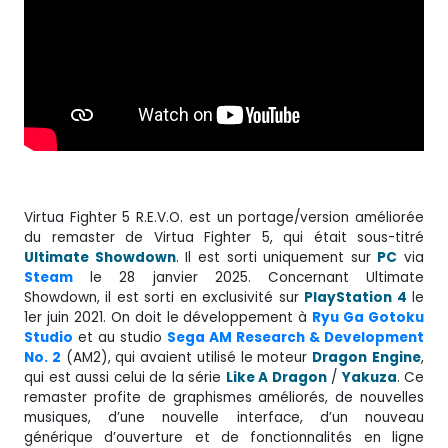
Virtua Fighter 5 R.E.V.O. est un portage/version améliorée
du remaster de Virtua Fighter 5, qui était sous-titré
Ultimate Showdown
. Il est sorti uniquement sur
PC
via
Steam
le 28 janvier 2025. Concernant Ultimate
Showdown, il est sorti en exclusivité sur
PlayStation 4
le
1er juin 2021. On doit le développement à
Ryu Ga Gotoku
Studio
et au studio
Sega AM Research & Development
No. 2
(AM2), qui avaient utilisé le moteur
Dragon
Engine
,
qui est aussi celui de la série
Like A Dragon
/
Yakuza
. Ce
remaster profite de graphismes améliorés, de nouvelles
musiques, d’une nouvelle interface, d’un nouveau
générique d’ouverture et de fonctionnalités en ligne