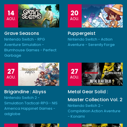
14
20
AOU.
AOU.
Grave Seasons
Puppergeist
Nintendo Switch - RPG
Nintendo Switch - Action
Aventure Simulation -
Aventure - Serenity Forge
Blumhouse Games - Perfect
Garbage
27
27
AOU.
AOU.
Brigandine : Abyss
Metal Gear Solid :
Nintendo Switch 2 -
Master Collection Vol. 2
Simulation Tactical-RPG - NIS
Nintendo Switch 2 -
America Happinet Games -
Compilation Action Aventure
adglobe
- Konami