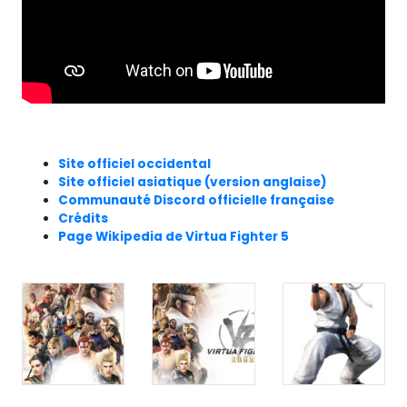
Site officiel occidental
Site officiel asiatique (version anglaise)
Communauté Discord officielle française
Crédits
Page Wikipedia de Virtua Fighter 5