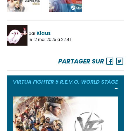
Klaus
par
le 12 mai 2025 à 22:41
PARTAGER SUR
VIRTUA FIGHTER 5 R.E.V.O. WORLD STAGE
Ouvrir