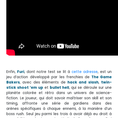
Enfin,
Furi
, dont notre test se lit à
cette adresse
, est un
jeu d’action développé par les frenchies de
The Game
Bakers
, avec des éléments de
hack and slash
,
twin-
stick shoot ’em up
et
bullet hell
, qui se déroule sur une
planète colorée et rétro dans un univers de science-
fiction. Le joueur, qui doit savoir maîtriser son skill et son
timing, affronte une série de gardiens dans des
arènes spécifiques à chaque ennemi, à la manière d’un
boss rush. Seul jeu parmi les trois à avoir déjà eu droit à