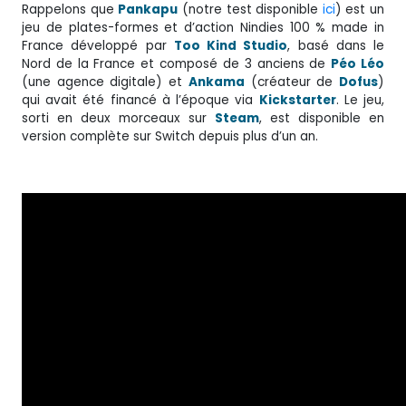
Rappelons que
Pankapu
(notre test disponible
ici
) est un
jeu de plates-formes et d’action Nindies 100 % made in
France développé par
Too Kind Studio
, basé dans le
Nord de la France et composé de 3 anciens de
Péo Léo
(une agence digitale) et
Ankama
(créateur de
Dofus
)
qui avait été financé à l’époque via
Kickstarter
. Le jeu,
sorti en deux morceaux sur
Steam
, est disponible en
version complète sur Switch depuis plus d’un an.