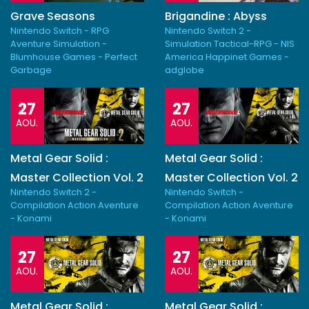
Grave Seasons
Brigandine : Abyss
Nintendo Switch - RPG
Nintendo Switch 2 -
Aventure Simulation -
Simulation Tactical-RPG - NIS
Blumhouse Games - Perfect
America Happinet Games -
Garbage
adglobe
27
27
AOU.
AOU.
Metal Gear Solid :
Metal Gear Solid :
Master Collection Vol. 2
Master Collection Vol. 2
Nintendo Switch 2 -
Nintendo Switch -
Compilation Action Aventure
Compilation Action Aventure
- Konami
- Konami
27
27
AOU.
AOU.
Metal Gear Solid :
Metal Gear Solid :