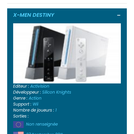
X-MEN DESTINY
Ouvrir
Editeur :
Activision
Développeur :
Silicon Knights
Genre :
Action
Support :
Wii
Nombre de joueurs :
1
Sorties :
Non renseignée