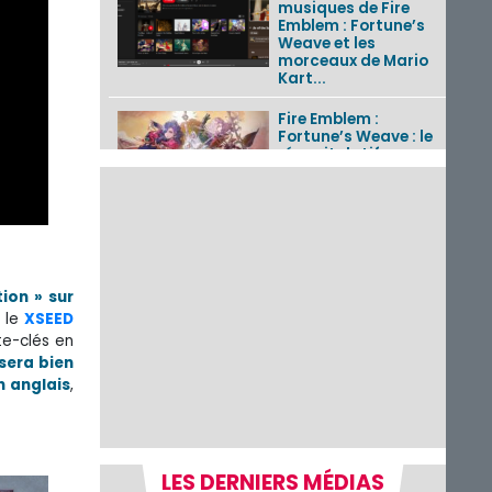
musiques de Fire
Emblem : Fortune’s
Weave et les
morceaux de Mario
Kart...
Fire Emblem :
Fortune’s Weave : le
récapitulatif
complet du Direct,
des séquences de
game...
Pokémon GO : les
événements d’août
2026
ion » sur
r le
XSEED
te-clés en
Un Fire Emblem :
sera bien
Fortune’s Weave
n anglais
,
Direct d’environ 20
minutes diffusé le 4
août 2026...
Les sorties eShop de
LES DERNIERS MÉDIAS
la semaine 31 de