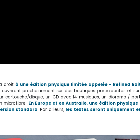
a droit
à une édition physique limitée appelée « Refined Edit
ouvriront prochainement sur des boutiques participantes et su
sur cartouche/disque, un CD avec 14 musiques, un diorama / por
on microfibre.
En Europe et en Australie, une édition physique 
version standard
. Par ailleurs,
les textes seront uniquement e