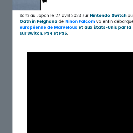
Sorti au Japon le 27 avril 2023 sur
Nintendo
Switch
pui
Oath in Felghana
de
Nihon Falcom
va enfin débarquer
européenne de Marvelous
et aux États-Unis par l
sur Switch, PS4 et PS5
.