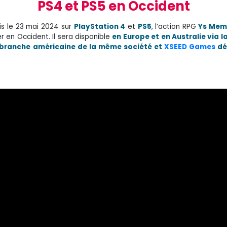
PS4 et PS5 en Occident
s le 23 mai 2024 sur
PlayStation 4
et
PS5
, l’action RPG
Ys Memo
 en Occident. Il sera disponible
en Europe et en Australie via l
a branche américaine de la même société et
XSEED Games
dé