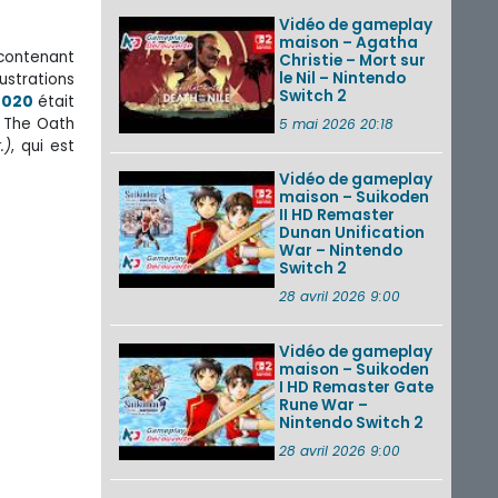
Vidéo de gameplay
maison – Agatha
 contenant
Christie – Mort sur
le Nil – Nintendo
ustrations
Switch 2
2020
était
: The Oath
5 mai 2026 20:18
.)
, qui est
Vidéo de gameplay
maison – Suikoden
II HD Remaster
Dunan Unification
War – Nintendo
Switch 2
28 avril 2026 9:00
Vidéo de gameplay
maison – Suikoden
I HD Remaster Gate
Rune War –
Nintendo Switch 2
28 avril 2026 9:00