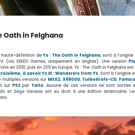
e Oath in Felghana
 haute-définition de
Ys : The Oath in Felghana
, sorti à l’origin
t (via XSEED Games, uniquement en anglais). Une version
Pl
nis en 2010, puis en 2011 en Europe. Ys : The Oath in Felghana est
troisième, à savoir Ys III : Wanderers from Ys
. Sorti à l’origine 
de multiples versions sur
MSX2
,
X68000
,
TurboGrafx-CD
,
Famic
ti sur
PS2
par
Taito
. Aucune de ces versions ne sont sorties 
do et Sega Genesis ont eu droit à une édition américaine. Le
ans.