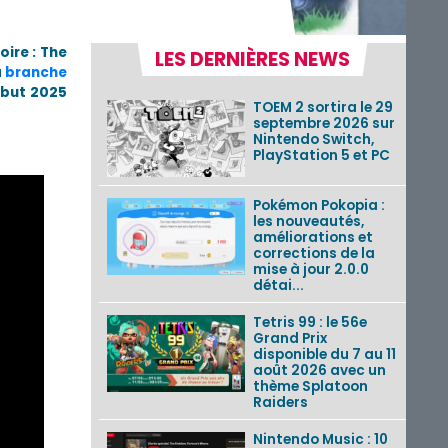
ire : The
LES DERNIÈRES NEWS
a
branche
but 2025
TOEM 2 sortira le 29
septembre 2026 sur
Nintendo Switch,
PlayStation 5 et PC
Pokémon Pokopia :
les nouveautés,
améliorations et
corrections de la
mise à jour 2.0.0
détai...
Tetris 99 : le 56e
Grand Prix
disponible du 7 au 11
août 2026 avec un
thème Splatoon
Raiders
Nintendo Music : 10