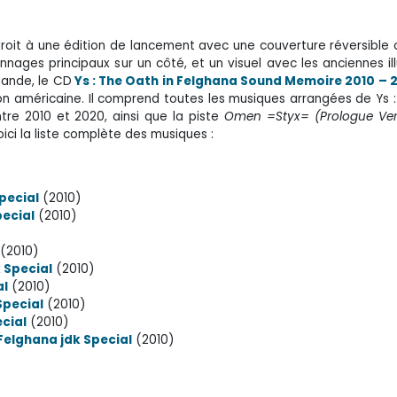
droit à une édition de lancement avec une couverture réversible
onnages principaux sur un côté, et un visuel avec les anciennes ill
mande, le CD
Ys : The Oath in Felghana Sound Memoire 2010 – 
tion américaine. Il comprend toutes les musiques arrangées de Ys 
tre 2010 et 2020, ainsi que la piste
Omen =Styx= (Prologue Ver
oici la liste complète des musiques :
Special
(2010)
pecial
(2010)
(2010)
k Special
(2010)
al
(2010)
Special
(2010)
ecial
(2010)
 Felghana jdk Special
(2010)