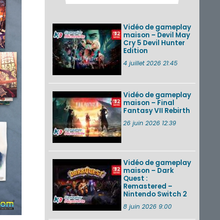
2026 (Xenoblade
Chronicles 2 –
Nintendo Switch 2
Vidéo de gameplay
Edit...
maison – Devil May
Cry 5 Devil Hunter
Une édition
Edition
physique japonaise
de Stray Children
4 juillet 2026 21:45
sur Nintendo Switch
disponible le 10
décembre ...
Vidéo de gameplay
maison – Final
Nintendo Music :
Fantasy VII Rebirth
des musiques de
cinq jeux Virtual Boy
26 juin 2026 12:39
et de nouveaux
morceaux du mode
Balade de ...
Vidéo de gameplay
VOIR PLUS DE NEWS
maison – Dark
Quest :
Remastered –
Nintendo Switch 2
8 juin 2026 9:00