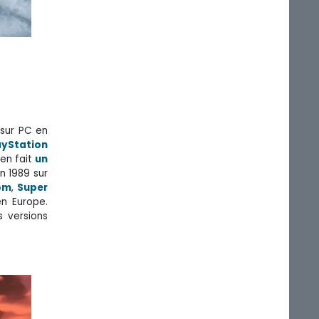
e sur PC en
ayStation
 en fait
un
en 1989 sur
om
,
Super
en Europe.
s versions