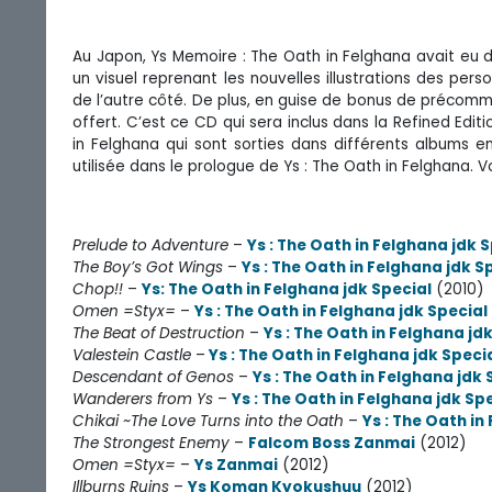
Au Japon, Ys Memoire : The Oath in Felghana avait eu 
un visuel reprenant les nouvelles illustrations des pers
de l’autre côté. De plus, en guise de bonus de précom
offert. C’est ce CD qui sera inclus dans la Refined Edi
in Felghana qui sont sorties dans différents albums en
utilisée dans le prologue de Ys : The Oath in Felghana. V
Prelude to Adventure
–
Ys : The Oath in Felghana jdk 
The Boy’s Got Wings
–
Ys : The Oath in Felghana jdk S
Chop!!
–
Ys: The Oath in Felghana jdk Special
(2010)
Omen =Styx=
–
Ys : The Oath in Felghana jdk Special
The Beat of Destruction
–
Ys : The Oath in Felghana jd
Valestein Castle
–
Ys : The Oath in Felghana jdk Speci
Descendant of Genos
–
Ys : The Oath in Felghana jdk 
Wanderers from Ys
–
Ys : The Oath in Felghana jdk Sp
Chikai ~The Love Turns into the Oath
–
Ys : The Oath in
The Strongest Enemy
–
Falcom Boss Zanmai
(2012)
Omen =Styx=
–
Ys Zanmai
(2012)
Illburns Ruins
–
Ys Koman Kyokushuu
(2012)