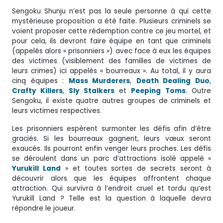
Sengoku Shunju n’est pas la seule personne à qui cette
mystérieuse proposition a été faite. Plusieurs criminels se
voient proposer cette rédemption contre ce jeu mortel, et
pour cela, ils devront faire équipe en tant que criminels
(appelés alors « prisonniers ») avec face à eux les équipes
des victimes (visiblement des familles de victimes de
leurs crimes) ici appelés « bourreaux ». Au total, il y aura
cinq équipes :
Mass Murderers
,
Death Dealing Duo
,
Crafty Killers
,
Sly Stalkers
et
Peeping
Toms
. Outre
Sengoku, il existe quatre autres groupes de criminels et
leurs victimes respectives.
Les prisonniers espèrent surmonter les défis afin d’être
graciés. Si les bourreaux gagnent, leurs vœux seront
exaucés. Ils pourront enfin venger leurs proches. Les défis
se déroulent dans un parc d’attractions isolé appelé «
Yurukill Land
» et toutes sortes de secrets seront à
découvrir alors que les équipes affrontent chaque
attraction. Qui survivra à l’endroit cruel et tordu qu’est
Yurukill Land ? Telle est la question à laquelle devra
répondre le joueur.