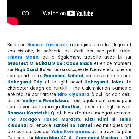
Bien que
Homura Kawamoto
a imaginé le cadre du jeu et
son histoire, le scénario est écrit par son petit frère,
Hikaru
Mono
, qui a également travaillé avec lui sur
Greatest M
,
Build Divide : Code Black
et en ce moment
sur
High
Card
. Il s’est aussi occupé de l’œuvre iconique de
son grand frère,
Gambling
School
, en écrivant le manga
Kakegurui Trip
et le light novel
Kakegurui
J
oker
. Le
character design de Yurukill : The Calumniation Games a
été réalisé par l’artiste
Hiro Kiyohara
, à qui l’on doit celui
du jeu
Valkyria
Revolution
. Il est également connu pour
son travail sur le manga
Another
, la série de light novels
Bannou Kanteishi Q
et bien d’autres mangas comme
The Decagon
House
Murders
,
Kizu Kimi
ni
shika
Kikoenai
ou encore
Tantei
no Tantei
. Les musiques ont
été composées par
Yuko Komiyama
, qui a travaillé pour
Capcom sur
Mega Man X7
,
X : Command Mission
et
X8