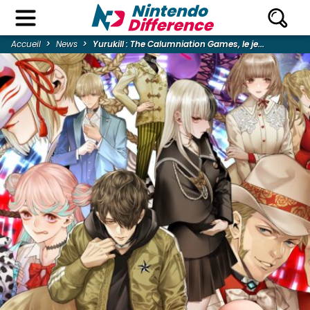
Accueil
News
Yurukill : The Calumniation Games, le je...