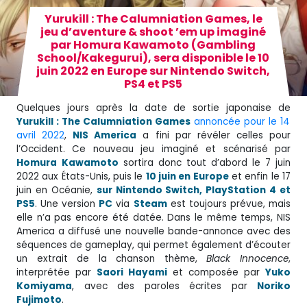
Yurukill : The Calumniation Games, le
jeu d’aventure & shoot ’em up imaginé
par Homura Kawamoto (Gambling
School/Kakegurui), sera disponible le 10
juin 2022 en Europe sur Nintendo Switch,
PS4 et PS5
Quelques jours après la date de sortie japonaise de
Yurukill : The Calumniation Games
annoncée pour le 14
avril 2022
,
NIS America
a fini par révéler celles pour
l’Occident. Ce nouveau jeu imaginé et scénarisé par
Homura
Kawamoto
sortira donc tout d’abord le 7 juin
2022 aux États-Unis, puis le
10 juin en Europe
et enfin le 17
juin en Océanie,
sur Nintendo Switch, PlayStation 4 et
PS5
. Une version
PC
via
Steam
est toujours prévue, mais
elle n’a pas encore été datée. Dans le même temps, NIS
America a diffusé une nouvelle bande-annonce avec des
séquences de gameplay, qui permet également d’écouter
un extrait de la chanson thème,
Black Innocence
,
interprétée par
Saori Hayami
et composée par
Yuko
Komiyama
, avec des paroles écrites par
Noriko
Fujimoto
.