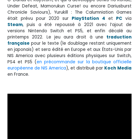
Under Defeat, Mamorukun Curse! ou encore Dariusburst
Chronicle Saviours), Yurukill : The Calumniation Games
était prévu pour 2020 sur
PlayStation
4
et
PC
via
Steam
, puis a été repoussé à 2021 avec l’ajout de
versions Nintendo Switch et PS5, et enfin décalé au
printemps 2022. Le jeu aura droit à une
traduction
française
pour le texte (le doublage restant uniquement
en japonais) et sera édité en Europe et aux États-Unis par
NIS America avec plusieurs éditions physiques sur Switch,
PS4 et PS5 (
en précommande sur la boutique officielle
européenne de NIS America
), et distribué par
Koch
Media
en France.