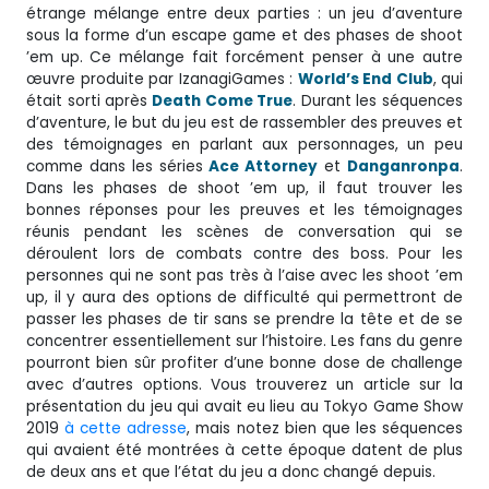
étrange mélange entre deux parties : un jeu d’aventure
sous la forme d’un escape game et des phases de shoot
’em up. Ce mélange fait forcément penser à une autre
œuvre produite par IzanagiGames :
World’s End Club
, qui
était sorti après
Death Come True
. Durant les séquences
d’aventure, le but du jeu est de rassembler des preuves et
des témoignages en parlant aux personnages, un peu
comme dans les séries
Ace Attorney
et
Danganronpa
.
Dans les phases de shoot ’em up, il faut trouver les
bonnes réponses pour les preuves et les témoignages
réunis pendant les scènes de conversation qui se
déroulent lors de combats contre des boss. Pour les
personnes qui ne sont pas très à l’aise avec les shoot ’em
up, il y aura des options de difficulté qui permettront de
passer les phases de tir sans se prendre la tête et de se
concentrer essentiellement sur l’histoire. Les fans du genre
pourront bien sûr profiter d’une bonne dose de challenge
avec d’autres options. Vous trouverez un article sur la
présentation du jeu qui avait eu lieu au Tokyo Game Show
2019
à cette adresse
, mais notez bien que les séquences
qui avaient été montrées à cette époque datent de plus
de deux ans et que l’état du jeu a donc changé depuis.