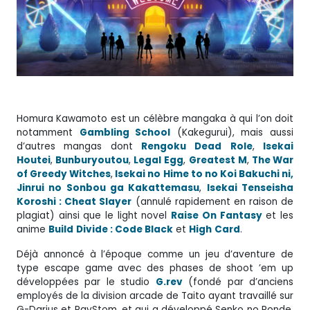
Homura Kawamoto est un célèbre mangaka à qui l’on doit
notamment
Gambling School
(Kakegurui), mais aussi
d’autres mangas dont
Rengoku
Dead
Role
,
Isekai
Houtei
,
Bunburyoutou
,
Legal
Egg
,
Greatest
M
,
The War
of Greedy Witches
,
Isekai no Hime to no Koi Bakuchi ni,
Jinrui no Sonbou ga Kakattemasu
,
Isekai Tenseisha
Koroshi : Cheat Slayer
(annulé rapidement en raison de
plagiat) ainsi que le light novel
Raise On Fantasy
et les
anime
Build
Divide : Code Black
et
High
Card
.
Déjà annoncé à l’époque comme un jeu d’aventure de
type escape game avec des phases de shoot ’em up
développées par le studio
G.rev
(fondé par d’anciens
employés de la division arcade de Taito ayant travaillé sur
G-Darius et RayStom, et qui a développé Senko no Ronde,