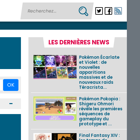
LES DERNIÈRES NEWS
Pokémon Écarlate
et Violet : de
nouvelles
apparitions
massives et de
nouveaux raids
OK
Téracrista...
Pokémon Pokopia :
Ouvrir / Fermer
Shigeru Ohmori
révèle les premières
séquences de
gameplay du
prototype et ...
Final Fantasy XIV :