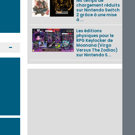
les temps de
chargement réduits
sur Nintendo Switch
2 grâce à une mise
à ...
Les éditions
physiques pour le
RPG Keylocker de
Moonana (Virgo
Ouvrir / Fermer
Versus The Zodiac)
sur Nintendo S...
Donkey Kong
Bananza : le dixième
événement mensuel
« Colifichets par
ricochet » pour le
DLC ...
TOEM 2 sortira le 29
septembre 2026 sur
Nintendo Switch,
PlayStation 5 et PC
Pokémon Pokopia :