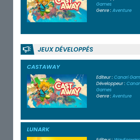
Games
Genre :
Aventure
JEUX DÉVELOPPÉS
CASTAWAY
Editeur :
Canari Gam
Développeur :
Canar
Games
Genre :
Aventure
LUNARK
Editeur :
WayForwar