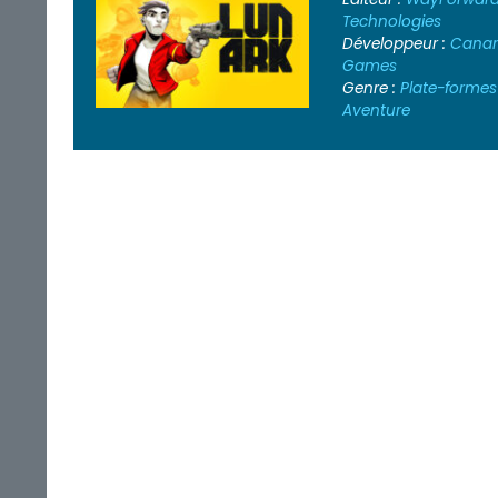
Technologies
Développeur :
Canar
Games
Genre :
Plate-formes
Aventure