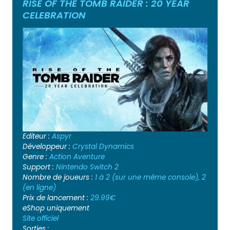
RISE OF THE TOMB RAIDER : 20 YEAR
CELEBRATION
Editeur :
Aspyr
Développeur :
Crystal Dynamics
Genre :
Action
Aventure
Support :
Nintendo Switch 2
Nombre de joueurs :
1 à 2 (sur une même console), 2
(en ligne)
Prix de lancement :
29.99€
eShop uniquement
Site officiel
Sorties :