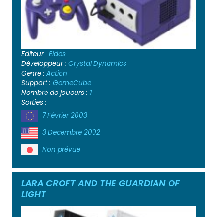
Editeur :
Eidos
Développeur :
Crystal Dynamics
Genre :
Action
Support :
GameCube
Nombre de joueurs :
1
Sorties :
7 Février 2003
3 Decembre 2002
Non prévue
LARA CROFT AND THE GUARDIAN OF
LIGHT