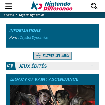
Accueil
Crystal Dynamics
INFORMATIONS
Nom :
Crystal Dynamics
FILTRER LES JEUX
JEUX ÉDITÉS
Ouvr
LEGACY OF KAIN : ASCENDANCE