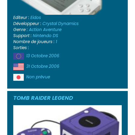
Editeur :
Eidos
Développeur :
Crystal Dynamics
Genre :
Action
Aventure
Support :
Nintendo DS
Nombre de joueurs :
1
Sorties :
13 Octobre 2006
31 Octobre 2006
Non prévue
TOMB RAIDER LEGEND